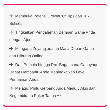
Membuka Potensi CrownQQ: Tips dan Trik
Sukses
Tingkatkan Pengalaman Bermain Game Anda
dengan Ajoqq
Mengapa Zoyaqq adalah Masa Depan Game
dan Hiburan Online
Dari Pemula hingga Pro: Bagaimana Cahayaqq
Dapat Membantu Anda Meningkatkan Level
Permainan Anda
Mejaqq: Pintu Gerbang Anda Menuju Aksi dan
Kegembiraan Poker Tanpa Akhir