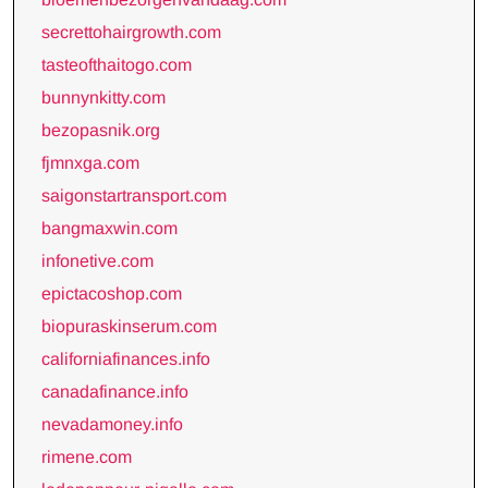
secrettohairgrowth.com
tasteofthaitogo.com
bunnynkitty.com
bezopasnik.org
fjmnxga.com
saigonstartransport.com
bangmaxwin.com
infonetive.com
epictacoshop.com
biopuraskinserum.com
californiafinances.info
canadafinance.info
nevadamoney.info
rimene.com