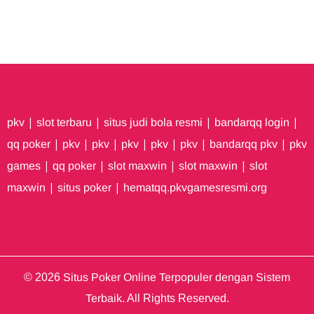
|
|
|
|
pkv
slot terbaru
situs judi bola resmi
bandarqq login
|
|
|
|
|
|
|
qq poker
pkv
pkv
pkv
pkv
pkv
bandarqq pkv
pkv
|
|
|
|
games
qq poker
slot maxwin
slot maxwin
slot
|
|
maxwin
situs poker
hematqq.pkvgamesresmi.org
© 2026
Situs Poker Online Terpopuler dengan Sistem
Terbaik
. All Rights Reserved.