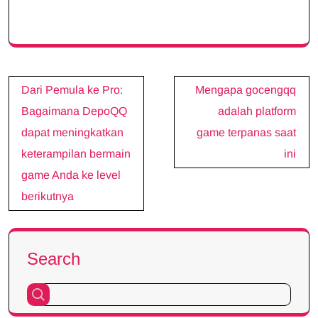
Post
Dari Pemula ke Pro:
Mengapa gocengqq
navigation
Bagaimana DepoQQ
adalah platform
dapat meningkatkan
game terpanas saat
keterampilan bermain
ini
game Anda ke level
berikutnya
Search