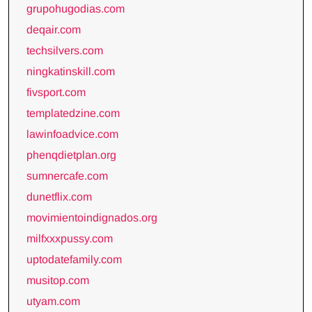
grupohugodias.com
deqair.com
techsilvers.com
ningkatinskill.com
fivsport.com
templatedzine.com
lawinfoadvice.com
phenqdietplan.org
sumnercafe.com
dunetflix.com
movimientoindignados.org
milfxxxpussy.com
uptodatefamily.com
musitop.com
utyam.com