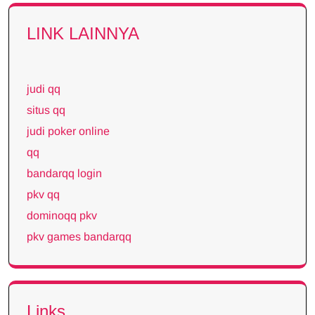
LINK LAINNYA
judi qq
situs qq
judi poker online
qq
bandarqq login
pkv qq
dominoqq pkv
pkv games bandarqq
Links