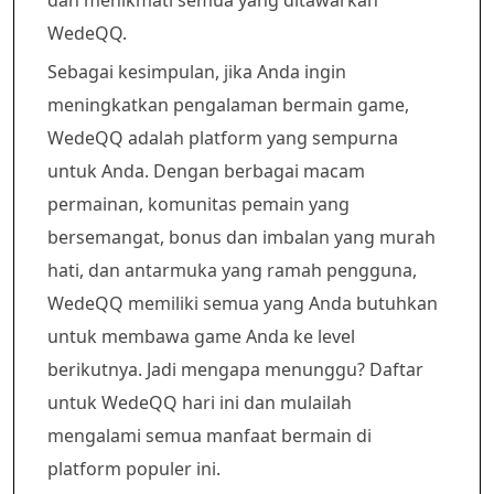
dan menikmati semua yang ditawarkan
WedeQQ.
Sebagai kesimpulan, jika Anda ingin
meningkatkan pengalaman bermain game,
WedeQQ adalah platform yang sempurna
untuk Anda. Dengan berbagai macam
permainan, komunitas pemain yang
bersemangat, bonus dan imbalan yang murah
hati, dan antarmuka yang ramah pengguna,
WedeQQ memiliki semua yang Anda butuhkan
untuk membawa game Anda ke level
berikutnya. Jadi mengapa menunggu? Daftar
untuk WedeQQ hari ini dan mulailah
mengalami semua manfaat bermain di
platform populer ini.