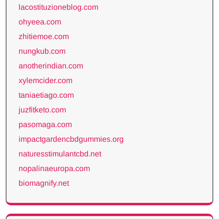
lacostituzioneblog.com
ohyeea.com
zhitiemoe.com
nungkub.com
anotherindian.com
xylemcider.com
taniaetiago.com
juzfitketo.com
pasomaga.com
impactgardencbdgummies.org
naturesstimulantcbd.net
nopalinaeuropa.com
biomagnify.net