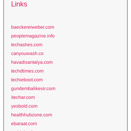
Links
baeckereiweber.com
peoplemagazine.info
techashes.com
canyouwash.co
havadisantalya.com
techdtimes.com
techieboot.com
gundembalikesir.com
itechar.com
yesbold.com
healthhubzone.com
ebaraat.com