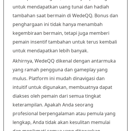
untuk mendapatkan uang tunai dan hadiah
tambahan saat bermain di WedeQQ. Bonus dan
penghargaan ini tidak hanya menambah
kegembiraan bermain, tetapi juga memberi
pemain insentif tambahan untuk terus kembali
untuk mendapatkan lebih banyak.
Akhirnya, WedeQQ dikenal dengan antarmuka
yang ramah pengguna dan gameplay yang
mulus. Platform ini mudah dinavigasi dan
intuitif untuk digunakan, membuatnya dapat
diakses oleh pemain dari semua tingkat
keterampilan. Apakah Anda seorang
profesional berpengalaman atau pemula yang
lengkap, Anda tidak akan kesulitan memulai