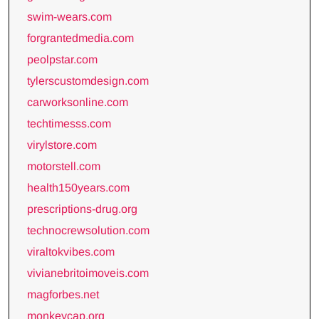
swim-wears.com
forgrantedmedia.com
peolpstar.com
tylerscustomdesign.com
carworksonline.com
techtimesss.com
virylstore.com
motorstell.com
health150years.com
prescriptions-drug.org
technocrewsolution.com
viraltokvibes.com
vivianebritoimoveis.com
magforbes.net
monkeycap.org