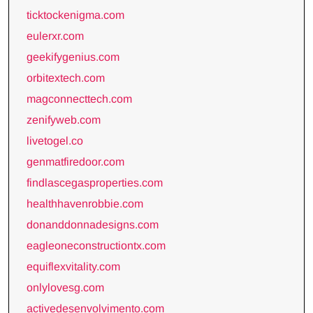
ticktockenigma.com
eulerxr.com
geekifygenius.com
orbitextech.com
magconnecttech.com
zenifyweb.com
livetogel.co
genmatfiredoor.com
findlascegasproperties.com
healthhavenrobbie.com
donanddonnadesigns.com
eagleoneconstructiontx.com
equiflexvitality.com
onlylovesg.com
activedesenvolvimento.com