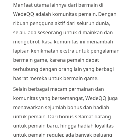
Manfaat utama lainnya dari bermain di
WedeQQ adalah komunitas pemain. Dengan
ribuan pengguna aktif dari seluruh dunia,
selalu ada seseorang untuk dimainkan dan
mengobrol. Rasa komunitas ini menambah
lapisan kenikmatan ekstra untuk pengalaman
bermain game, karena pemain dapat
terhubung dengan orang lain yang berbagi
hasrat mereka untuk bermain game.
Selain berbagai macam permainan dan
komunitas yang bersemangat, WedeQQ juga
menawarkan sejumlah bonus dan hadiah
untuk pemain. Dari bonus selamat datang
untuk pemain baru, hingga hadiah loyalitas
untuk pemain reguler, ada banyak peluang