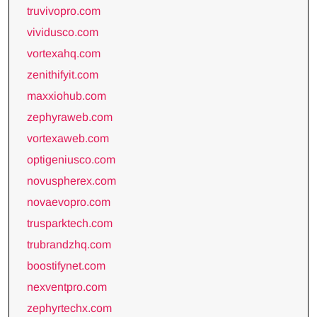
truvivopro.com
vividusco.com
vortexahq.com
zenithifyit.com
maxxiohub.com
zephyraweb.com
vortexaweb.com
optigeniusco.com
novuspherex.com
novaevopro.com
trusparktech.com
trubrandzhq.com
boostifynet.com
nexventpro.com
zephyrtechx.com