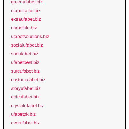
greenufabet.biz
ufabetcolor.biz
extraufabet.biz
ufabetlife.biz
ufabetsolutions.biz
socialufabet.biz
surfufabet.biz
ufabetbest.biz
sureufabet.biz
customufabet.biz
storyufabet.biz
epicufabet.biz
crystalufabet.biz
ufabetok.biz
everufabet.biz