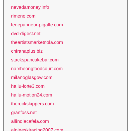
nevadamoney.info
rimene.com
ledepanneur-pigalle.com
dvd-digest.net
theartistsmarketnola.com
chiranaplus.biz
stackspancakebar.com
namheongfoodcourt.com
milanoglasgow.com
hallu-forte3.com
hallu-motion24.com
therockskippers.com
granfoss.net
allindiacafela.com
alpineskiracing2007.com