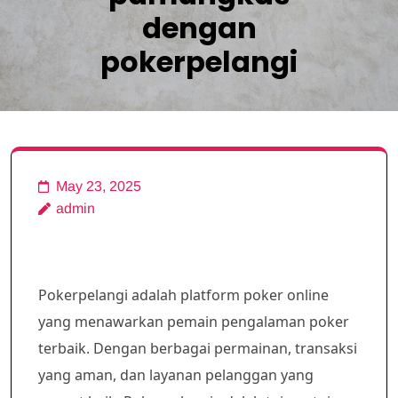
dengan
pokerpelangi
May 23, 2025
admin
Pokerpelangi adalah platform poker online
yang menawarkan pemain pengalaman poker
terbaik. Dengan berbagai permainan, transaksi
yang aman, dan layanan pelanggan yang