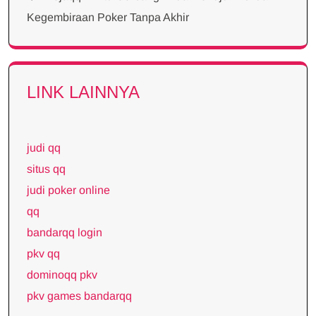
Kegembiraan Poker Tanpa Akhir
LINK LAINNYA
judi qq
situs qq
judi poker online
qq
bandarqq login
pkv qq
dominoqq pkv
pkv games bandarqq