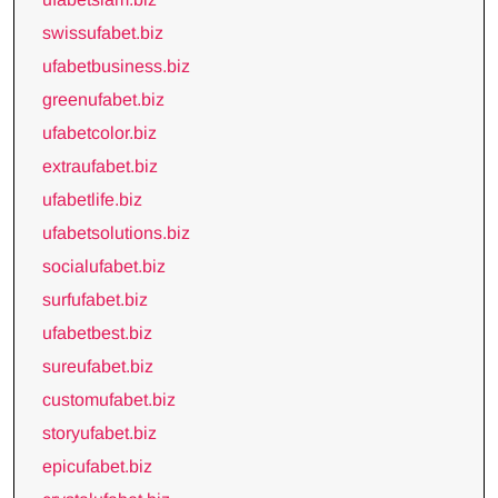
swissufabet.biz
ufabetbusiness.biz
greenufabet.biz
ufabetcolor.biz
extraufabet.biz
ufabetlife.biz
ufabetsolutions.biz
socialufabet.biz
surfufabet.biz
ufabetbest.biz
sureufabet.biz
customufabet.biz
storyufabet.biz
epicufabet.biz