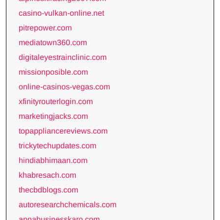
casino-vulkan-online.net
pitrepower.com
mediatown360.com
digitaleyestrainclinic.com
missionposible.com
online-casinos-vegas.com
xfinityrouterlogin.com
marketingjacks.com
topappliancereviews.com
trickytechupdates.com
hindiabhimaan.com
khabresach.com
thecbdblogs.com
autoresearchchemicals.com
apnabusinesskaro.com