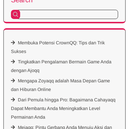
Membuka Potensi CrownQQ: Tips dan Trik
Sukses
Tingkatkan Pengalaman Bermain Game Anda
dengan Ajoqq
Mengapa Zoyaqq adalah Masa Depan Game
dan Hiburan Online
Dari Pemula hingga Pro: Bagaimana Cahayaqq
Dapat Membantu Anda Meningkatkan Level
Permainan Anda
Mejaqq: Pintu Gerbang Anda Menuju Aksi dan