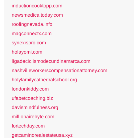
inductioncooktopp.com
newsmedicaltoday.com
roofingnevada.info
magconnectx.com
synexispro.com
holayomi.com
ligadeciclismodecundinamarca.com
nashvilleworkerscompensationattorney.com
holyfamilycathedralschool.org
londonkiddy.com
ufabetcoaching.biz
davismindfulness.org
millionairebyte.com
fortechday.com
getcaminorealestateusa.xyz