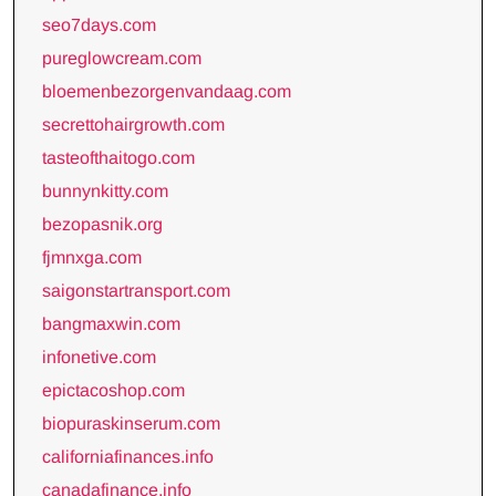
seo7days.com
pureglowcream.com
bloemenbezorgenvandaag.com
secrettohairgrowth.com
tasteofthaitogo.com
bunnynkitty.com
bezopasnik.org
fjmnxga.com
saigonstartransport.com
bangmaxwin.com
infonetive.com
epictacoshop.com
biopuraskinserum.com
californiafinances.info
canadafinance.info