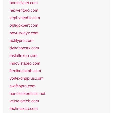
boostifynet.com
nexventpro.com
zephyrtechx.com
optigoxpert.com
novuswayz.com
actifypro.com
dynaboostx.com
instaflexco.com
innovistapro.com
flexiboostlab.com
vortexohqplus.com
swiftiopro.com
hamilelikbelirtisi.net
versalotech.com
techmaxco.com