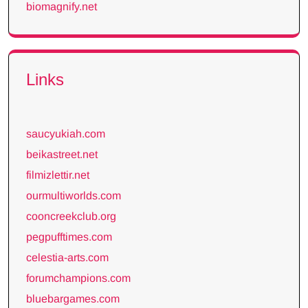
biomagnify.net
Links
saucyukiah.com
beikastreet.net
filmizlettir.net
ourmultiworlds.com
cooncreekclub.org
pegpufftimes.com
celestia-arts.com
forumchampions.com
bluebargames.com