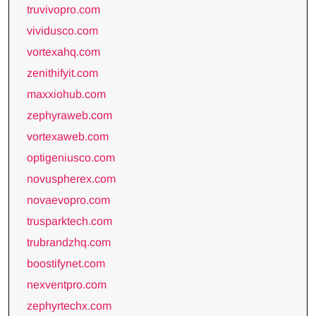
truvivopro.com
vividusco.com
vortexahq.com
zenithifyit.com
maxxiohub.com
zephyraweb.com
vortexaweb.com
optigeniusco.com
novuspherex.com
novaevopro.com
trusparktech.com
trubrandzhq.com
boostifynet.com
nexventpro.com
zephyrtechx.com