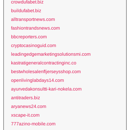
crowdufabet.biz
buildufabet.biz
alltransportnews.com
fashiontrandsnews.com
bbcreporters.com
cryptocasinoguid.com
leadingedgemarketingsolutionsmi.com
kastratigeneralcontractinginc.co
bestwholesalenfljerseysshop.com
openlivinglabdays14.com
ayurvedakonsultti-kari-nokela.com
antitraders.biz
aryanews24.com
xscape-it.com
777azino-mobile.com