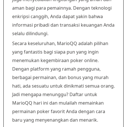
aman bagi para pemainnya. Dengan teknologi
enkripsi canggih, Anda dapat yakin bahwa
informasi pribadi dan transaksi keuangan Anda
selalu dilindungi.
Secara keseluruhan, MarioQQ adalah pilihan
yang fantastis bagi siapa pun yang ingin
menemukan kegembiraan poker online.
Dengan platform yang ramah pengguna,
berbagai permainan, dan bonus yang murah
hati, ada sesuatu untuk dinikmati semua orang.
Jadi mengapa menunggu? Daftar untuk
MarioQQ hari ini dan mulailah memainkan
permainan poker favorit Anda dengan cara
baru yang menyenangkan dan menarik.