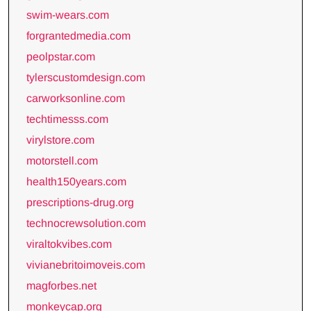
swim-wears.com
forgrantedmedia.com
peolpstar.com
tylerscustomdesign.com
carworksonline.com
techtimesss.com
virylstore.com
motorstell.com
health150years.com
prescriptions-drug.org
technocrewsolution.com
viraltokvibes.com
vivianebritoimoveis.com
magforbes.net
monkeycap.org