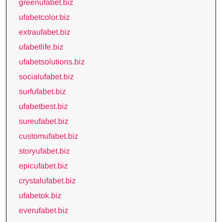
greenufabet.biz
ufabetcolor.biz
extraufabet.biz
ufabetlife.biz
ufabetsolutions.biz
socialufabet.biz
surfufabet.biz
ufabetbest.biz
sureufabet.biz
customufabet.biz
storyufabet.biz
epicufabet.biz
crystalufabet.biz
ufabetok.biz
everufabet.biz