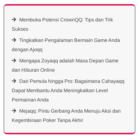
Membuka Potensi CrownQQ: Tips dan Trik
Sukses
Tingkatkan Pengalaman Bermain Game Anda
dengan Ajoqq
Mengapa Zoyaqq adalah Masa Depan Game
dan Hiburan Online
Dari Pemula hingga Pro: Bagaimana Cahayaqq
Dapat Membantu Anda Meningkatkan Level
Permainan Anda
Mejaqq: Pintu Gerbang Anda Menuju Aksi dan
Kegembiraan Poker Tanpa Akhir