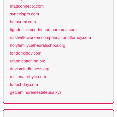
magconnectx.com
synexispro.com
holayomi.com
ligadeciclismodecundinamarca.com
nashvilleworkerscompensationattorney.com
holyfamilycathedralschool.org
londonkiddy.com
ufabetcoaching.biz
davismindfulness.org
millionairebyte.com
fortechday.com
getcaminorealestateusa.xyz