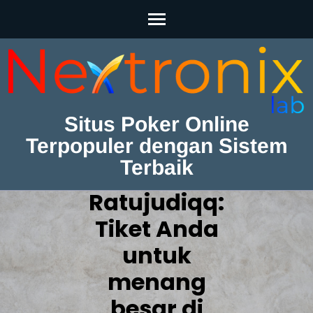
Skip
to
content
(Press
Enter)
Situs Poker Online
Terpopuler dengan Sistem
Terbaik
Ratujudiqq:
Tiket Anda
untuk
menang
besar di