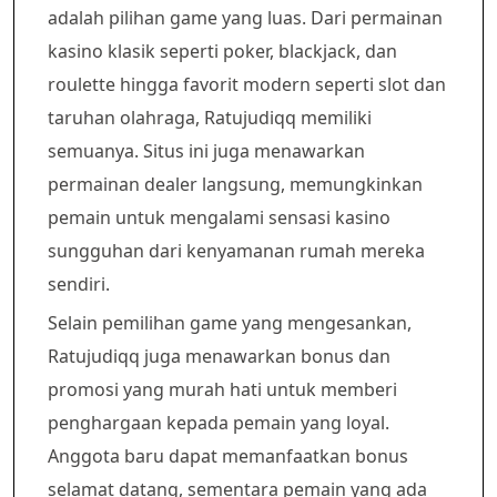
adalah pilihan game yang luas. Dari permainan
kasino klasik seperti poker, blackjack, dan
roulette hingga favorit modern seperti slot dan
taruhan olahraga, Ratujudiqq memiliki
semuanya. Situs ini juga menawarkan
permainan dealer langsung, memungkinkan
pemain untuk mengalami sensasi kasino
sungguhan dari kenyamanan rumah mereka
sendiri.
Selain pemilihan game yang mengesankan,
Ratujudiqq juga menawarkan bonus dan
promosi yang murah hati untuk memberi
penghargaan kepada pemain yang loyal.
Anggota baru dapat memanfaatkan bonus
selamat datang, sementara pemain yang ada