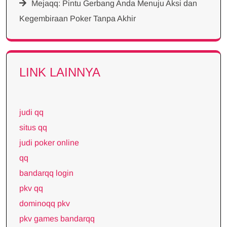
Mejaqq: Pintu Gerbang Anda Menuju Aksi dan
Kegembiraan Poker Tanpa Akhir
LINK LAINNYA
judi qq
situs qq
judi poker online
qq
bandarqq login
pkv qq
dominoqq pkv
pkv games bandarqq