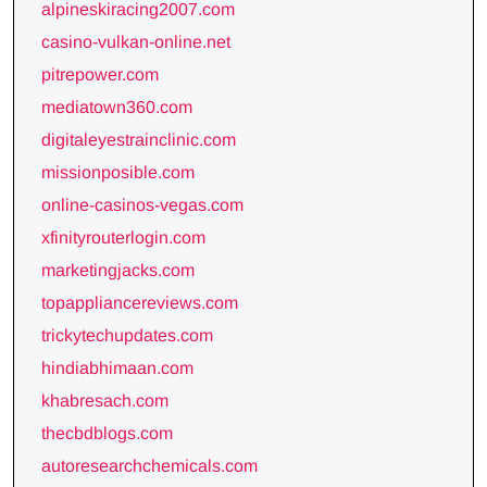
alpineskiracing2007.com
casino-vulkan-online.net
pitrepower.com
mediatown360.com
digitaleyestrainclinic.com
missionposible.com
online-casinos-vegas.com
xfinityrouterlogin.com
marketingjacks.com
topappliancereviews.com
trickytechupdates.com
hindiabhimaan.com
khabresach.com
thecbdblogs.com
autoresearchchemicals.com