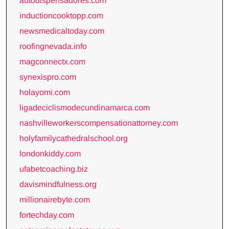
autodispensadores.com
inductioncooktopp.com
newsmedicaltoday.com
roofingnevada.info
magconnectx.com
synexispro.com
holayomi.com
ligadeciclismodecundinamarca.com
nashvilleworkerscompensationattorney.com
holyfamilycathedralschool.org
londonkiddy.com
ufabetcoaching.biz
davismindfulness.org
millionairebyte.com
fortechday.com