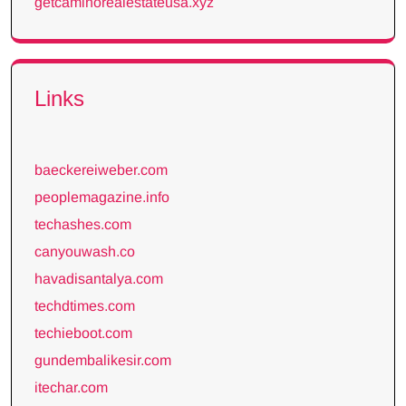
getcaminorealestateusa.xyz
Links
baeckereiweber.com
peoplemagazine.info
techashes.com
canyouwash.co
havadisantalya.com
techdtimes.com
techieboot.com
gundembalikesir.com
itechar.com