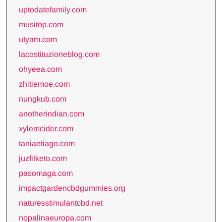
uptodatefamily.com
musitop.com
utyam.com
lacostituzioneblog.com
ohyeea.com
zhitiemoe.com
nungkub.com
anotherindian.com
xylemcider.com
taniaetiago.com
juzfitketo.com
pasomaga.com
impactgardencbdgummies.org
naturesstimulantcbd.net
nopalinaeuropa.com