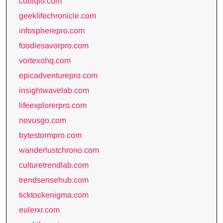
cubiqio.com
geeklifechronicle.com
infospherepro.com
foodiesavorpro.com
vortexohq.com
epicadventurepro.com
insightwavelab.com
lifeexplorerpro.com
novusgo.com
bytestormpro.com
wanderlustchrono.com
culturetrendlab.com
trendsensehub.com
ticktockenigma.com
eulerxr.com