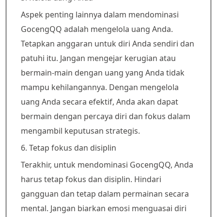
Aspek penting lainnya dalam mendominasi
GocengQQ adalah mengelola uang Anda.
Tetapkan anggaran untuk diri Anda sendiri dan
patuhi itu. Jangan mengejar kerugian atau
bermain-main dengan uang yang Anda tidak
mampu kehilangannya. Dengan mengelola
uang Anda secara efektif, Anda akan dapat
bermain dengan percaya diri dan fokus dalam
mengambil keputusan strategis.
6. Tetap fokus dan disiplin
Terakhir, untuk mendominasi GocengQQ, Anda
harus tetap fokus dan disiplin. Hindari
gangguan dan tetap dalam permainan secara
mental. Jangan biarkan emosi menguasai diri