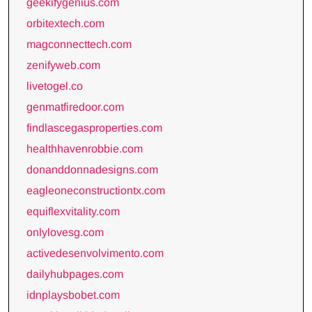
geekifygenius.com
orbitextech.com
magconnecttech.com
zenifyweb.com
livetogel.co
genmatfiredoor.com
findlascegasproperties.com
healthhavenrobbie.com
donanddonnadesigns.com
eagleoneconstructiontx.com
equiflexvitality.com
onlylovesg.com
activedesenvolvimento.com
dailyhubpages.com
idnplaysbobet.com