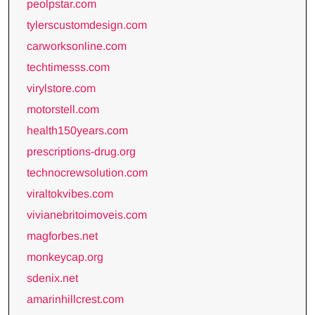
peolpstar.com
tylerscustomdesign.com
carworksonline.com
techtimesss.com
virylstore.com
motorstell.com
health150years.com
prescriptions-drug.org
technocrewsolution.com
viraltokvibes.com
vivianebritoimoveis.com
magforbes.net
monkeycap.org
sdenix.net
amarinhillcrest.com