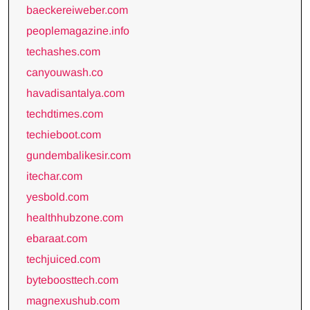
baeckereiweber.com
peoplemagazine.info
techashes.com
canyouwash.co
havadisantalya.com
techdtimes.com
techieboot.com
gundembalikesir.com
itechar.com
yesbold.com
healthhubzone.com
ebaraat.com
techjuiced.com
byteboosttech.com
magnexushub.com