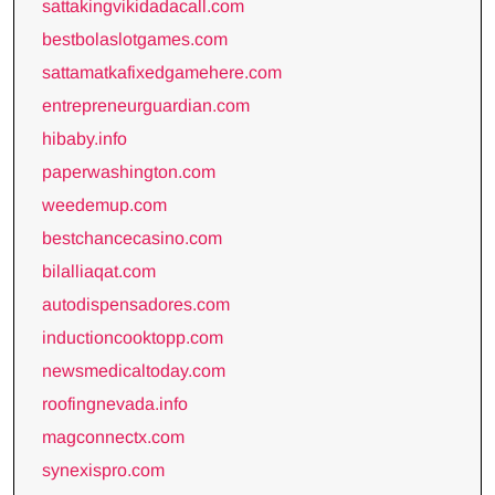
sattakingvikidadacall.com
bestbolaslotgames.com
sattamatkafixedgamehere.com
entrepreneurguardian.com
hibaby.info
paperwashington.com
weedemup.com
bestchancecasino.com
bilalliaqat.com
autodispensadores.com
inductioncooktopp.com
newsmedicaltoday.com
roofingnevada.info
magconnectx.com
synexispro.com