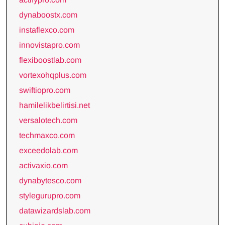
dynaboostx.com
instaflexco.com
innovistapro.com
flexiboostlab.com
vortexohqplus.com
swiftiopro.com
hamilelikbelirtisi.net
versalotech.com
techmaxco.com
exceedolab.com
activaxio.com
dynabytesco.com
stylegurupro.com
datawizardslab.com