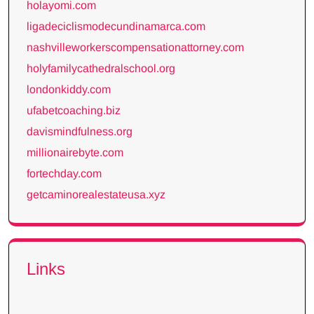
holayomi.com
ligadeciclismodecundinamarca.com
nashvilleworkerscompensationattorney.com
holyfamilycathedralschool.org
londonkiddy.com
ufabetcoaching.biz
davismindfulness.org
millionairebyte.com
fortechday.com
getcaminorealestateusa.xyz
Links