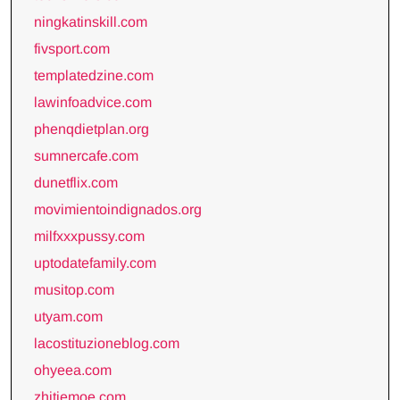
ningkatinskill.com
fivsport.com
templatedzine.com
lawinfoadvice.com
phenqdietplan.org
sumnercafe.com
dunetflix.com
movimientoindignados.org
milfxxxpussy.com
uptodatefamily.com
musitop.com
utyam.com
lacostituzioneblog.com
ohyeea.com
zhitiemoe.com