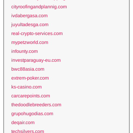
cityroofingandplannig.com
ivdabergasa.com
juyultadesga.com
real-crypto-services.com
mypetzworld.com
infounty.com
investparaguay-eu.com
bwc88asia.com
extrem-poker.com
ks-casino.com
carcarepoints.com
thedoodlebreeders.com
grupohugodias.com
deqair.com
techsilvers.com