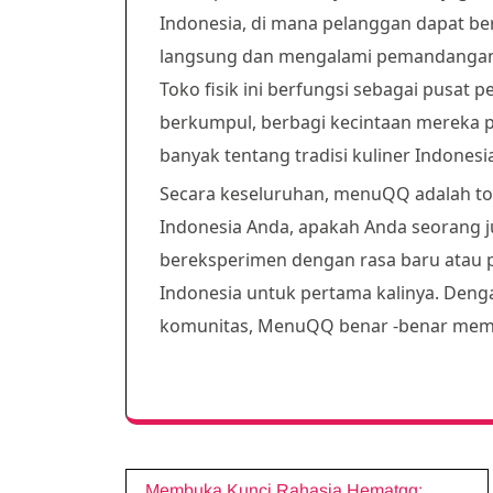
Indonesia, di mana pelanggan dapat be
langsung dan mengalami pemandangan, s
Toko fisik ini berfungsi sebagai pusa
berkumpul, berbagi kecintaan mereka p
banyak tentang tradisi kuliner Indonesi
Secara keseluruhan, menuQQ adalah t
Indonesia Anda, apakah Anda seorang 
bereksperimen dengan rasa baru atau 
Indonesia untuk pertama kalinya. Deng
komunitas, MenuQQ benar -benar memba
Post
Membuka Kunci Rahasia Hematqq: