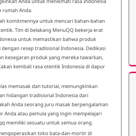
kinkan Anda untuk menikmati rasa Indonesia
n rumah Anda.
alah komitmennya untuk mencari bahan-bahan
otentik. Tim di belakang MenuQQ bekerja erat
Indonesia untuk memastikan bahwa produk
 dengan resep tradisional Indonesia. Dedikasi
 dan kesegaran produk yang mereka tawarkan,
an kembali rasa otentik Indonesia di dapur
las memasak dan tutorial, memungkinkan
n hidangan tradisional Indonesia dari
akah Anda seorang juru masak berpengalaman
er Anda atau pemula yang ingin mempelajari
qq memiliki sesuatu untuk semua orang.
mengoperasikan toko bata-dan-mortir di