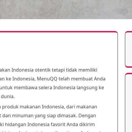
kan Indonesia otentik tetapi tidak memiliki
ian ke Indonesia, MenuQQ telah membuat Anda
an untuk membawa selera Indonesia langsung ke
 dunia.
produk makanan Indonesia, dari makanan
it dan minuman yang siap dimasak. Dengan
ki hidangan Indonesia favorit Anda dikirim