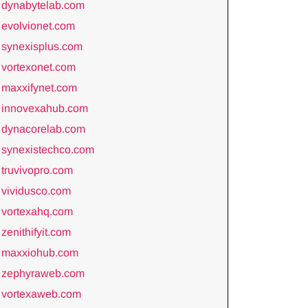
dynabytelab.com
evolvionet.com
synexisplus.com
vortexonet.com
maxxifynet.com
innovexahub.com
dynacorelab.com
synexistechco.com
truvivopro.com
vividusco.com
vortexahq.com
zenithifyit.com
maxxiohub.com
zephyraweb.com
vortexaweb.com