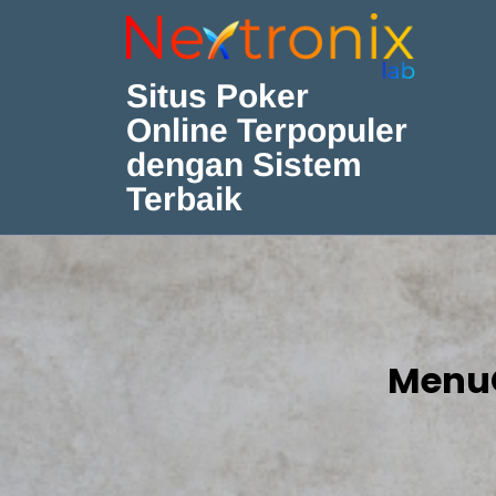
Skip
to
content
Situs Poker
(Press
Online Terpopuler
Enter)
dengan Sistem
Terbaik
MenuQ