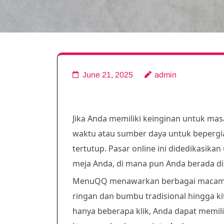
June 21, 2025
admin
Jika Anda memiliki keinginan untuk masa
waktu atau sumber daya untuk beperg
tertutup. Pasar online ini didedikasik
meja Anda, di mana pun Anda berada di
MenuQQ menawarkan berbagai macam 
ringan dan bumbu tradisional hingga k
hanya beberapa klik, Anda dapat memili