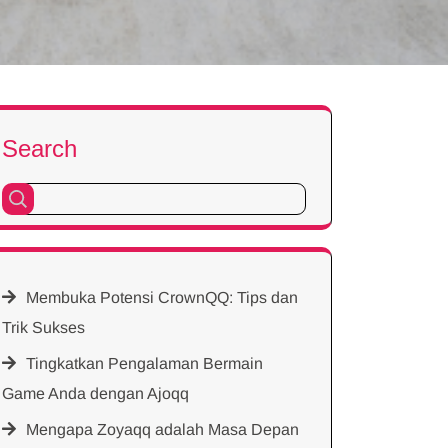
Search
Membuka Potensi CrownQQ: Tips dan
Trik Sukses
Tingkatkan Pengalaman Bermain
Game Anda dengan Ajoqq
Mengapa Zoyaqq adalah Masa Depan