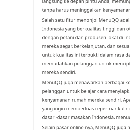
langsung ke depan pintu Anda, memung
tanpa harus meninggalkan kenyamana
Salah satu fitur menonjol MenuQQ ad
Indonesia yang berkualitas tinggi dan 
dengan petani dan produsen lokal di 
mereka segar, berkelanjutan, dan sesuai
untuk kualitas ini terbukti dalam rasa
memudahkan pelanggan untuk menciptak
mereka sendiri.
MenuQQ juga menawarkan berbagai ke
pelanggan untuk belajar cara menyiapka
kenyamanan rumah mereka sendiri. Ap
yang ingin memperluas repertoar kulin
dasar -dasar masakan Indonesia, menu
Selain pasar online-nya, MenuQQ juga 