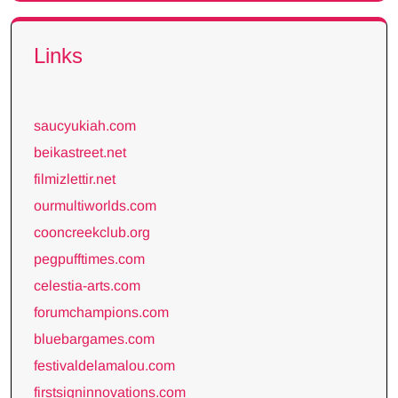
Links
saucyukiah.com
beikastreet.net
filmizlettir.net
ourmultiworlds.com
cooncreekclub.org
pegpufftimes.com
celestia-arts.com
forumchampions.com
bluebargames.com
festivaldelamalou.com
firstsigninnovations.com