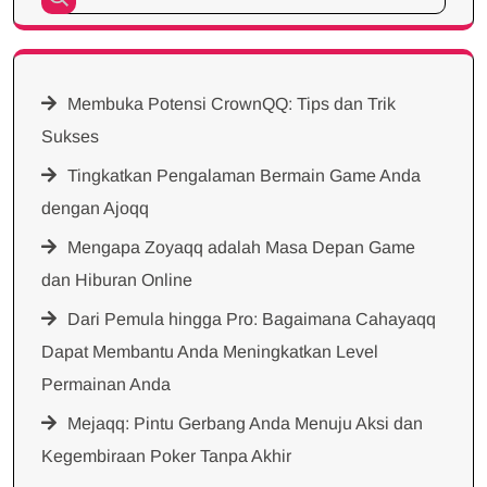
Membuka Potensi CrownQQ: Tips dan Trik
Sukses
Tingkatkan Pengalaman Bermain Game Anda
dengan Ajoqq
Mengapa Zoyaqq adalah Masa Depan Game
dan Hiburan Online
Dari Pemula hingga Pro: Bagaimana Cahayaqq
Dapat Membantu Anda Meningkatkan Level
Permainan Anda
Mejaqq: Pintu Gerbang Anda Menuju Aksi dan
Kegembiraan Poker Tanpa Akhir