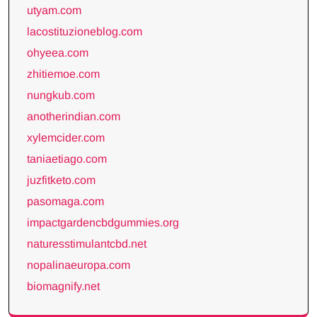
utyam.com
lacostituzioneblog.com
ohyeea.com
zhitiemoe.com
nungkub.com
anotherindian.com
xylemcider.com
taniaetiago.com
juzfitketo.com
pasomaga.com
impactgardencbdgummies.org
naturesstimulantcbd.net
nopalinaeuropa.com
biomagnify.net