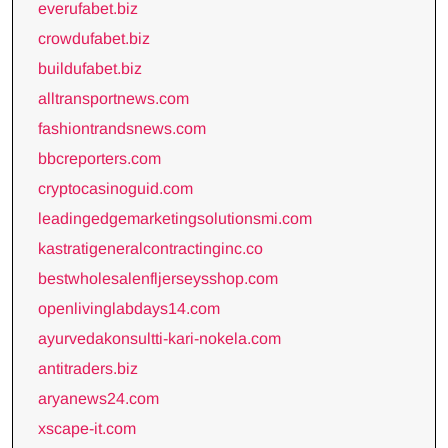
everufabet.biz
crowdufabet.biz
buildufabet.biz
alltransportnews.com
fashiontrandsnews.com
bbcreporters.com
cryptocasinoguid.com
leadingedgemarketingsolutionsmi.com
kastratigeneralcontractinginc.co
bestwholesalenfljerseysshop.com
openlivinglabdays14.com
ayurvedakonsultti-kari-nokela.com
antitraders.biz
aryanews24.com
xscape-it.com