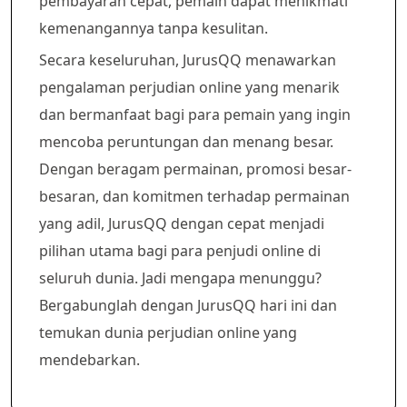
pembayaran cepat, pemain dapat menikmati
kemenangannya tanpa kesulitan.
Secara keseluruhan, JurusQQ menawarkan
pengalaman perjudian online yang menarik
dan bermanfaat bagi para pemain yang ingin
mencoba peruntungan dan menang besar.
Dengan beragam permainan, promosi besar-
besaran, dan komitmen terhadap permainan
yang adil, JurusQQ dengan cepat menjadi
pilihan utama bagi para penjudi online di
seluruh dunia. Jadi mengapa menunggu?
Bergabunglah dengan JurusQQ hari ini dan
temukan dunia perjudian online yang
mendebarkan.