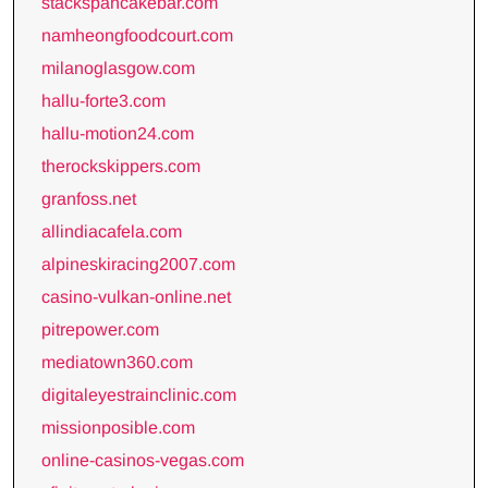
stackspancakebar.com
namheongfoodcourt.com
milanoglasgow.com
hallu-forte3.com
hallu-motion24.com
therockskippers.com
granfoss.net
allindiacafela.com
alpineskiracing2007.com
casino-vulkan-online.net
pitrepower.com
mediatown360.com
digitaleyestrainclinic.com
missionposible.com
online-casinos-vegas.com