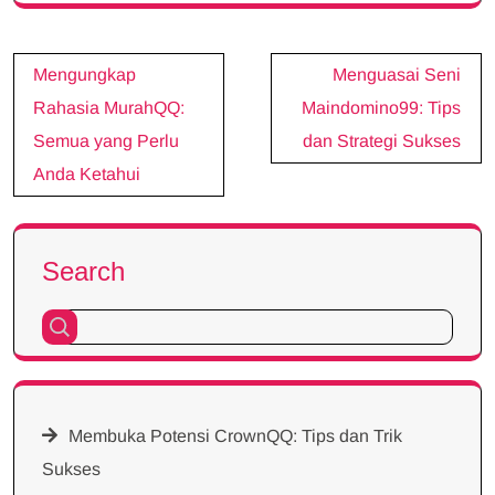
Post
Mengungkap
Menguasai Seni
navigation
Rahasia MurahQQ:
Maindomino99: Tips
Semua yang Perlu
dan Strategi Sukses
Anda Ketahui
Search
Membuka Potensi CrownQQ: Tips dan Trik
Sukses