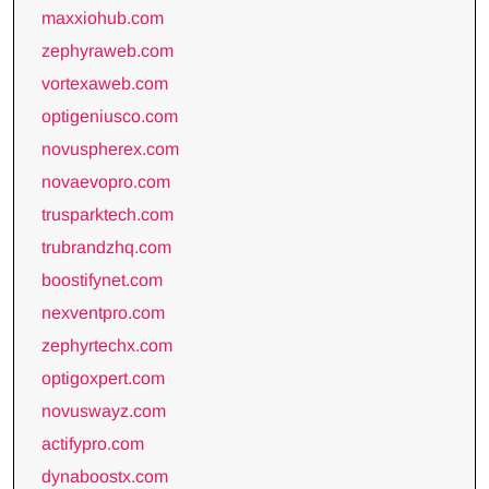
maxxiohub.com
zephyraweb.com
vortexaweb.com
optigeniusco.com
novuspherex.com
novaevopro.com
trusparktech.com
trubrandzhq.com
boostifynet.com
nexventpro.com
zephyrtechx.com
optigoxpert.com
novuswayz.com
actifypro.com
dynaboostx.com