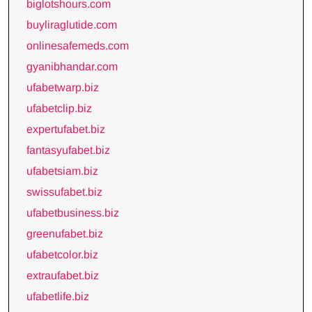
biglotshours.com
buyliraglutide.com
onlinesafemeds.com
gyanibhandar.com
ufabetwarp.biz
ufabetclip.biz
expertufabet.biz
fantasyufabet.biz
ufabetsiam.biz
swissufabet.biz
ufabetbusiness.biz
greenufabet.biz
ufabetcolor.biz
extraufabet.biz
ufabetlife.biz