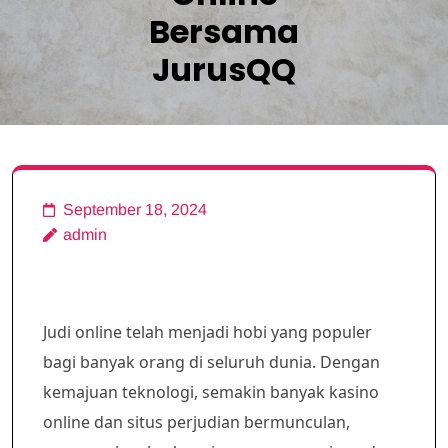
Bersama
JurusQQ
September 18, 2024
admin
Judi online telah menjadi hobi yang populer
bagi banyak orang di seluruh dunia. Dengan
kemajuan teknologi, semakin banyak kasino
online dan situs perjudian bermunculan,