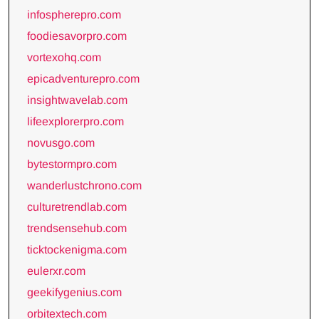
infospherepro.com
foodiesavorpro.com
vortexohq.com
epicadventurepro.com
insightwavelab.com
lifeexplorerpro.com
novusgo.com
bytestormpro.com
wanderlustchrono.com
culturetrendlab.com
trendsensehub.com
ticktockenigma.com
eulerxr.com
geekifygenius.com
orbitextech.com