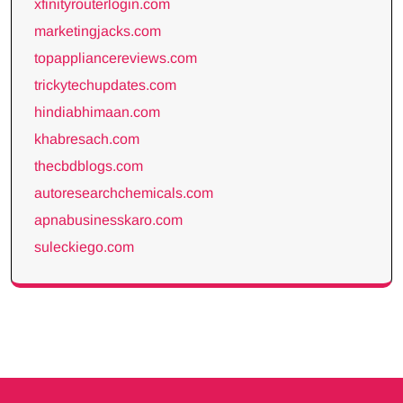
xfinityrouterlogin.com
marketingjacks.com
topappliancereviews.com
trickytechupdates.com
hindiabhimaan.com
khabresach.com
thecbdblogs.com
autoresearchchemicals.com
apnabusinesskaro.com
suleckiego.com