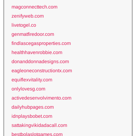
magconnecttech.com
zenifyweb.com
livetogel.co
genmatfiredoor.com
findlascegasproperties.com
healthhavenrobbie.com
donanddonnadesigns.com
eagleoneconstructiontx.com
equiflexvitality.com
onlylovesg.com
activedesenvolvimento.com
dailyhubpages.com
idnplaysbobet.com
sattakingvikidadacall.com
bestbolaslotgames.com