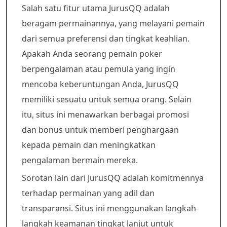
Salah satu fitur utama JurusQQ adalah
beragam permainannya, yang melayani pemain
dari semua preferensi dan tingkat keahlian.
Apakah Anda seorang pemain poker
berpengalaman atau pemula yang ingin
mencoba keberuntungan Anda, JurusQQ
memiliki sesuatu untuk semua orang. Selain
itu, situs ini menawarkan berbagai promosi
dan bonus untuk memberi penghargaan
kepada pemain dan meningkatkan
pengalaman bermain mereka.
Sorotan lain dari JurusQQ adalah komitmennya
terhadap permainan yang adil dan
transparansi. Situs ini menggunakan langkah-
langkah keamanan tingkat lanjut untuk