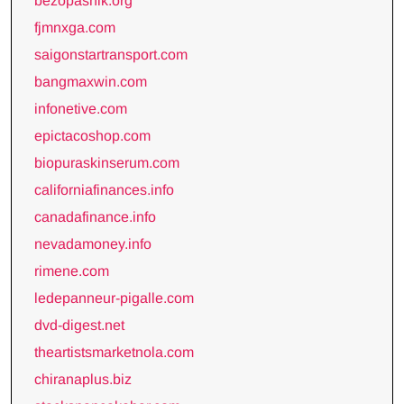
bezopasnik.org
fjmnxga.com
saigonstartransport.com
bangmaxwin.com
infonetive.com
epictacoshop.com
biopuraskinserum.com
californiafinances.info
canadafinance.info
nevadamoney.info
rimene.com
ledepanneur-pigalle.com
dvd-digest.net
theartistsmarketnola.com
chiranaplus.biz