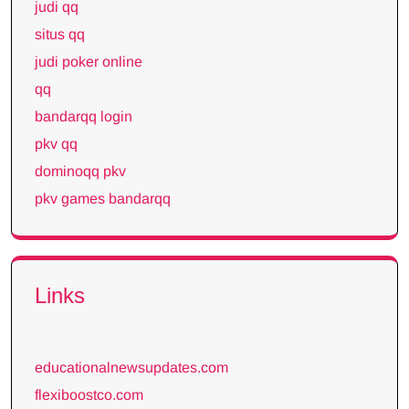
judi qq
situs qq
judi poker online
qq
bandarqq login
pkv qq
dominoqq pkv
pkv games bandarqq
Links
educationalnewsupdates.com
flexiboostco.com