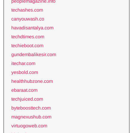
peoplemagazine.info
techashes.com
canyouwash.co
havadisantalya.com
techdtimes.com
techieboot.com
gundembalikesir.com
itechar.com
yesbold.com
healthhubzone.com
ebaraat.com
techjuiced.com
byteboosttech.com
magnexushub.com
virtuogoweb.com