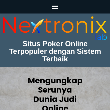
Skip
to
content
(Press
Enter)
Situs Poker Online
Terpopuler dengan Sistem
Terbaik
Mengungkap
Serunya
Dunia Judi
Online