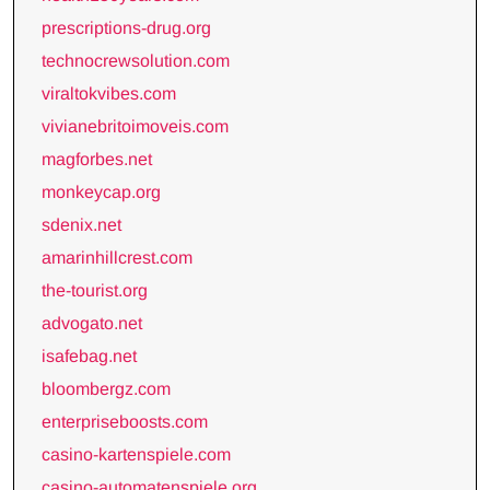
prescriptions-drug.org
technocrewsolution.com
viraltokvibes.com
vivianebritoimoveis.com
magforbes.net
monkeycap.org
sdenix.net
amarinhillcrest.com
the-tourist.org
advogato.net
isafebag.net
bloombergz.com
enterpriseboosts.com
casino-kartenspiele.com
casino-automatenspiele.org