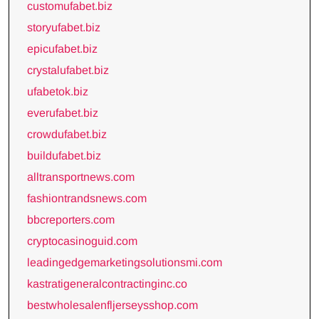
customufabet.biz
storyufabet.biz
epicufabet.biz
crystalufabet.biz
ufabetok.biz
everufabet.biz
crowdufabet.biz
buildufabet.biz
alltransportnews.com
fashiontrandsnews.com
bbcreporters.com
cryptocasinoguid.com
leadingedgemarketingsolutionsmi.com
kastratigeneralcontractinginc.co
bestwholesalenfljerseysshop.com