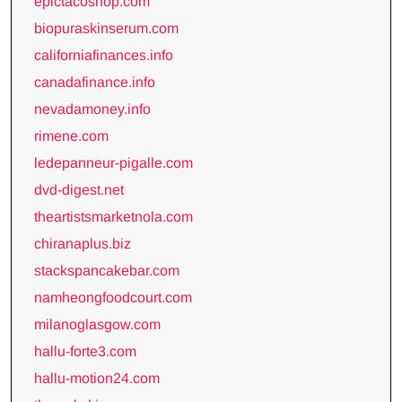
epictacoshop.com
biopuraskinserum.com
californiafinances.info
canadafinance.info
nevadamoney.info
rimene.com
ledepanneur-pigalle.com
dvd-digest.net
theartistsmarketnola.com
chiranaplus.biz
stackspancakebar.com
namheongfoodcourt.com
milanoglasgow.com
hallu-forte3.com
hallu-motion24.com