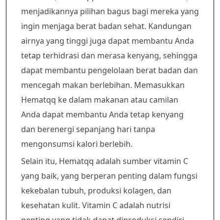
menjadikannya pilihan bagus bagi mereka yang
ingin menjaga berat badan sehat. Kandungan
airnya yang tinggi juga dapat membantu Anda
tetap terhidrasi dan merasa kenyang, sehingga
dapat membantu pengelolaan berat badan dan
mencegah makan berlebihan. Memasukkan
Hematqq ke dalam makanan atau camilan
Anda dapat membantu Anda tetap kenyang
dan berenergi sepanjang hari tanpa
mengonsumsi kalori berlebih.
Selain itu, Hematqq adalah sumber vitamin C
yang baik, yang berperan penting dalam fungsi
kekebalan tubuh, produksi kolagen, dan
kesehatan kulit. Vitamin C adalah nutrisi