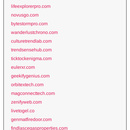
lifeexplorerpro.com
novusgo.com
bytestormpro.com
wanderlustchrono.com
culturetrendlab.com
trendsensehub.com
ticktockenigma.com
eulerxr.com
geekifygenius.com
orbitextech.com
magconnecttech.com
zenifyweb.com
livetogel.co
genmatfiredoor.com
findlascegasproperties.com