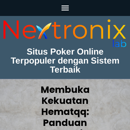
Skip
to
content
(Press
Enter)
Situs Poker Online
Terpopuler dengan Sistem
Terbaik
Membuka
Kekuatan
Hematqq:
Panduan