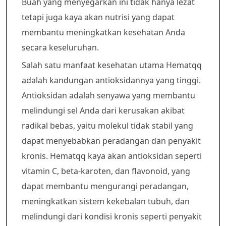
Buah yang menyegarkan ini tidak hanya lezat
tetapi juga kaya akan nutrisi yang dapat
membantu meningkatkan kesehatan Anda
secara keseluruhan.
Salah satu manfaat kesehatan utama Hematqq
adalah kandungan antioksidannya yang tinggi.
Antioksidan adalah senyawa yang membantu
melindungi sel Anda dari kerusakan akibat
radikal bebas, yaitu molekul tidak stabil yang
dapat menyebabkan peradangan dan penyakit
kronis. Hematqq kaya akan antioksidan seperti
vitamin C, beta-karoten, dan flavonoid, yang
dapat membantu mengurangi peradangan,
meningkatkan sistem kekebalan tubuh, dan
melindungi dari kondisi kronis seperti penyakit