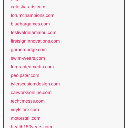
celestia-arts.com
forumchampions.com
bluebargames.com
festivaldelamalou.com
firstsigninnovations.com
garberdodge.com
swim-wears.com
forgrantedmedia.com
peolpstar.com
tylerscustomdesign.com
carworksonline.com
techtimesss.com
virylstore.com
motorstell.com
health150years.com