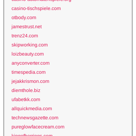
casino-tischspiele.com
otbody.com
jamestrust.net
trenz24.com
skipworking.com
loizbeauty.com
anyconverter.com
timespedia.com
jejakkrismon.com
diemthole.biz
ufabetkk.com
allquickmedia.com
technewsgazette.com
pureglowfacecream.com
kingofherrings.com