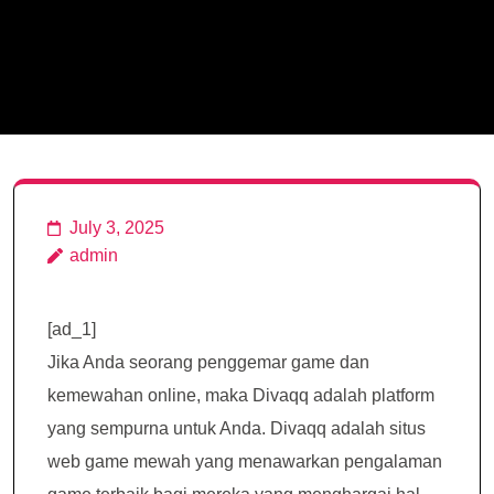
dengan
divaqq
July 3, 2025
admin
[ad_1]
Jika Anda seorang penggemar game dan
kemewahan online, maka Divaqq adalah platform
yang sempurna untuk Anda. Divaqq adalah situs
web game mewah yang menawarkan pengalaman