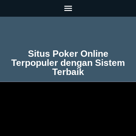
Skip
to
content
(Press
Enter)
Situs Poker Online
Terpopuler dengan Sistem
Terbaik
Melangkah ke
dunia game
mewah