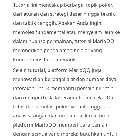
Tutorial ini mencakup berbagai topik poker,
dari aturan dan strategi dasar hingga teknik
dan taktik canggih. Apakah Anda ingin
memoles fundamental atau menyelam jauh ke
dalam nuansa permainan, tutorial MarioQQ
memberikan pengalaman belajar yang
komprehensif dan menarik.
Selain tutorial, platform MarioQQ juga
menawarkan berbagai alat dan sumber daya
interaktif untuk membantu pemain berlatih
dan memperbaiki keterampilan mereka. Dari
tabel dan simulasi poker virtual hingga alat
analisis tangan dan umpan balik real-time,
platform MarioQQ memberi para pemain
dengan semua yang mereka butuhkan untuk