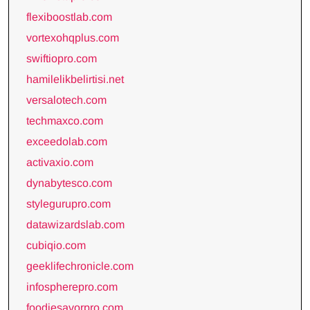
flexiboostlab.com
vortexohqplus.com
swiftiopro.com
hamilelikbelirtisi.net
versalotech.com
techmaxco.com
exceedolab.com
activaxio.com
dynabytesco.com
stylegurupro.com
datawizardslab.com
cubiqio.com
geeklifechronicle.com
infospherepro.com
foodiesavorpro.com