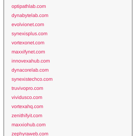
optipathlab.com
dynabytelab.com
evolvionet.com
synexisplus.com
vortexonet.com
maxxifynet.com
innovexahub.com
dynacorelab.com
synexistechco.com
truvivopro.com
vividusco.com
vortexahq.com
zenithifyit.com
maxxiohub.com
zephyraweb.com