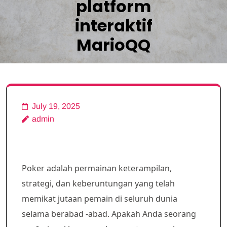
platform
interaktif
MarioQQ
July 19, 2025
admin
Poker adalah permainan keterampilan,
strategi, dan keberuntungan yang telah
memikat jutaan pemain di seluruh dunia
selama berabad -abad. Apakah Anda seorang