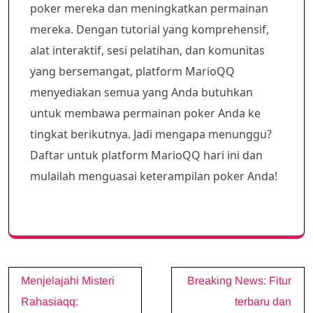
poker mereka dan meningkatkan permainan
mereka. Dengan tutorial yang komprehensif,
alat interaktif, sesi pelatihan, dan komunitas
yang bersemangat, platform MarioQQ
menyediakan semua yang Anda butuhkan
untuk membawa permainan poker Anda ke
tingkat berikutnya. Jadi mengapa menunggu?
Daftar untuk platform MarioQQ hari ini dan
mulailah menguasai keterampilan poker Anda!
Post
Menjelajahi Misteri
Breaking News: Fitur
navigation
Rahasiaqq:
terbaru dan