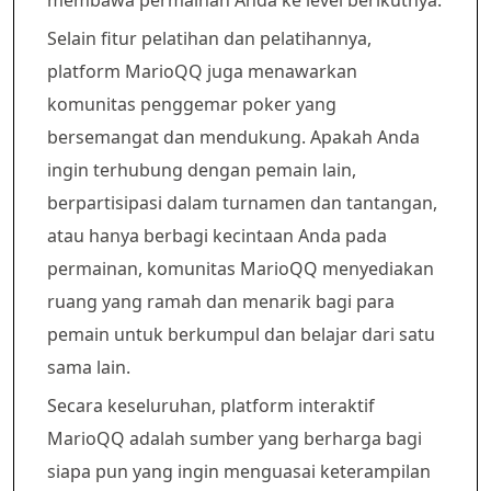
membawa permainan Anda ke level berikutnya.
Selain fitur pelatihan dan pelatihannya,
platform MarioQQ juga menawarkan
komunitas penggemar poker yang
bersemangat dan mendukung. Apakah Anda
ingin terhubung dengan pemain lain,
berpartisipasi dalam turnamen dan tantangan,
atau hanya berbagi kecintaan Anda pada
permainan, komunitas MarioQQ menyediakan
ruang yang ramah dan menarik bagi para
pemain untuk berkumpul dan belajar dari satu
sama lain.
Secara keseluruhan, platform interaktif
MarioQQ adalah sumber yang berharga bagi
siapa pun yang ingin menguasai keterampilan