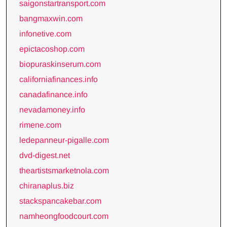
saigonstartransport.com
bangmaxwin.com
infonetive.com
epictacoshop.com
biopuraskinserum.com
californiafinances.info
canadafinance.info
nevadamoney.info
rimene.com
ledepanneur-pigalle.com
dvd-digest.net
theartistsmarketnola.com
chiranaplus.biz
stackspancakebar.com
namheongfoodcourt.com