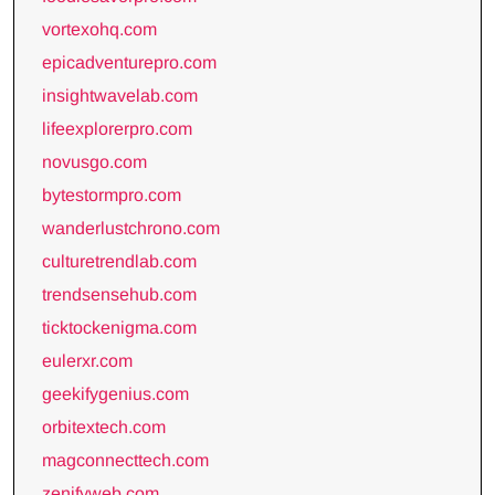
vortexohq.com
epicadventurepro.com
insightwavelab.com
lifeexplorerpro.com
novusgo.com
bytestormpro.com
wanderlustchrono.com
culturetrendlab.com
trendsensehub.com
ticktockenigma.com
eulerxr.com
geekifygenius.com
orbitextech.com
magconnecttech.com
zenifyweb.com