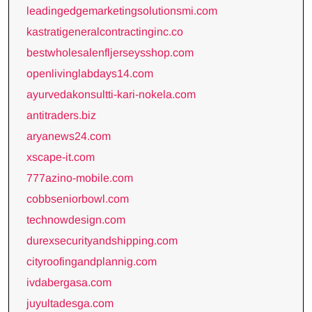
leadingedgemarketingsolutionsmi.com
kastratigeneralcontractinginc.co
bestwholesalenfljerseysshop.com
openlivinglabdays14.com
ayurvedakonsultti-kari-nokela.com
antitraders.biz
aryanews24.com
xscape-it.com
777azino-mobile.com
cobbseniorbowl.com
technowdesign.com
durexsecurityandshipping.com
cityroofingandplannig.com
ivdabergasa.com
juyultadesga.com