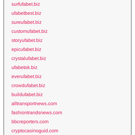
surfufabet.biz
ufabetbest.biz
sureufabet.biz
customufabet.biz
storyufabet.biz
epicufabet.biz
crystalufabet.biz
ufabetok.biz
everufabet.biz
crowdufabet.biz
buildufabet.biz
alltransportnews.com
fashiontrandsnews.com
bbcreporters.com
cryptocasinoguid.com