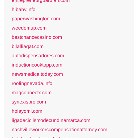
entrepreneurguardian.com
hibaby.info
paperwashington.com
weedemup.com
bestchancecasino.com
bilalliaqat.com
autodispensadores.com
inductioncooktopp.com
newsmedicaltoday.com
roofingnevada.info
magconnectx.com
synexispro.com
holayomi.com
ligadeciclismodecundinamarca.com
nashvilleworkerscompensationattorney.com