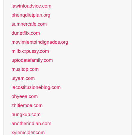
lawinfoadvice.com
phenqdietplan.org
sumnercafe.com
dunetflix.com
movimientoindignados.org
milfxxxpussy.com
uptodatefamily.com
musitop.com
utyam.com
lacostituzioneblog.com
ohyeea.com
zhitiemoe.com
nungkub.com
anotherindian.com
xylemcider.com