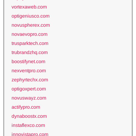
vortexaweb.com
optigeniusco.com
novuspherex.com
novaevopro.com
trusparktech.com
trubrandzhq.com
boostifynet.com
nexventpro.com
zephyrtechx.com
optigoxpert.com
novuswayz.com
actifypro.com
dynaboostx.com
instaflexco.com
innovistapro.com