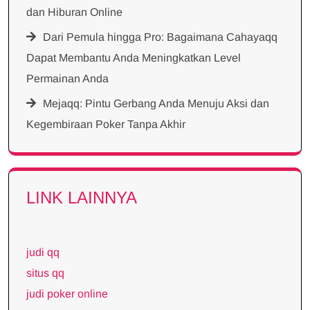
dan Hiburan Online
Dari Pemula hingga Pro: Bagaimana Cahayaqq
Dapat Membantu Anda Meningkatkan Level
Permainan Anda
Mejaqq: Pintu Gerbang Anda Menuju Aksi dan
Kegembiraan Poker Tanpa Akhir
LINK LAINNYA
judi qq
situs qq
judi poker online