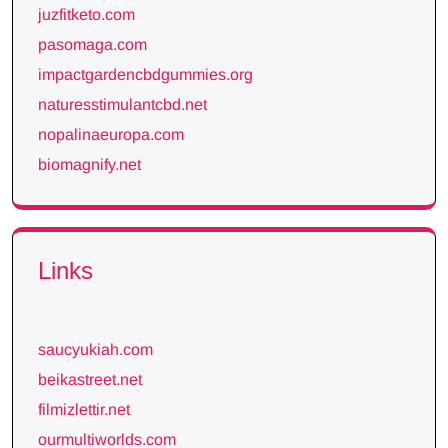
juzfitketo.com
pasomaga.com
impactgardencbdgummies.org
naturesstimulantcbd.net
nopalinaeuropa.com
biomagnify.net
Links
saucyukiah.com
beikastreet.net
filmizlettir.net
ourmultiworlds.com