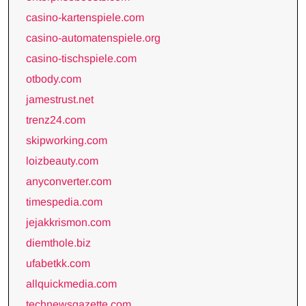
casino-kartenspiele.com
casino-automatenspiele.org
casino-tischspiele.com
otbody.com
jamestrust.net
trenz24.com
skipworking.com
loizbeauty.com
anyconverter.com
timespedia.com
jejakkrismon.com
diemthole.biz
ufabetkk.com
allquickmedia.com
technewsgazette.com