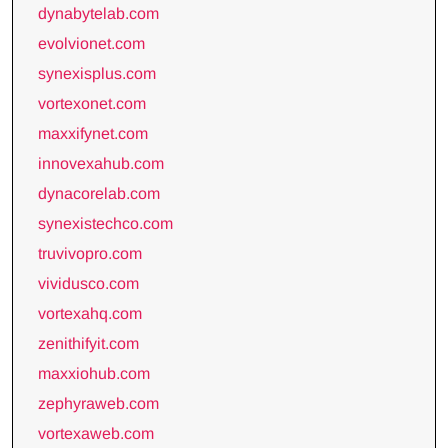
dynabytelab.com
evolvionet.com
synexisplus.com
vortexonet.com
maxxifynet.com
innovexahub.com
dynacorelab.com
synexistechco.com
truvivopro.com
vividusco.com
vortexahq.com
zenithifyit.com
maxxiohub.com
zephyraweb.com
vortexaweb.com