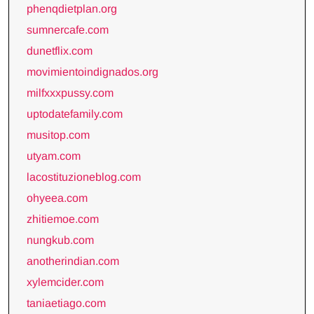
phenqdietplan.org
sumnercafe.com
dunetflix.com
movimientoindignados.org
milfxxxpussy.com
uptodatefamily.com
musitop.com
utyam.com
lacostituzioneblog.com
ohyeea.com
zhitiemoe.com
nungkub.com
anotherindian.com
xylemcider.com
taniaetiago.com