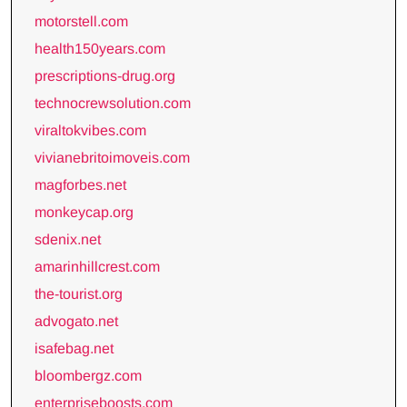
motorstell.com
health150years.com
prescriptions-drug.org
technocrewsolution.com
viraltokvibes.com
vivianebritoimoveis.com
magforbes.net
monkeycap.org
sdenix.net
amarinhillcrest.com
the-tourist.org
advogato.net
isafebag.net
bloombergz.com
enterpriseboosts.com