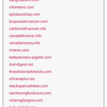
infonetive.com
epictacoshop.com
biopuraskinserum.com
californiafinances.info
canadafinance.info
nevadamoney.info
rimene.com
ledepanneur-pigalle.com
dvd-digest.net
theartistsmarketnola.com
chiranaplus.biz
stackspancakebar.com
namheongfoodcourt.com
milanoglasgow.com