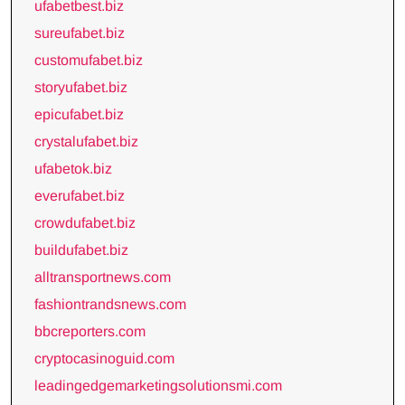
ufabetbest.biz
sureufabet.biz
customufabet.biz
storyufabet.biz
epicufabet.biz
crystalufabet.biz
ufabetok.biz
everufabet.biz
crowdufabet.biz
buildufabet.biz
alltransportnews.com
fashiontrandsnews.com
bbcreporters.com
cryptocasinoguid.com
leadingedgemarketingsolutionsmi.com