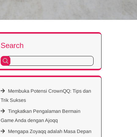
Search
Membuka Potensi CrownQQ: Tips dan
Trik Sukses
Tingkatkan Pengalaman Bermain
Game Anda dengan Ajoqq
Mengapa Zoyaqq adalah Masa Depan