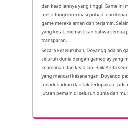
dan keadilannya yang tinggi. Game ini
melindungi informasi pribadi dan keu
game mereka aman dan terjamin. Selain
yang ketat, memastikan bahwa semua p
transparan.
Secara keseluruhan, Doyanqq adalah ga
seluruh dunia dengan gameplay yang me
keamanan dan keadilan. Baik Anda seo
yang mencari kesenangan, Doyanqq pa
mendebarkan dan tak terlupakan. Jad
jutaan pemain di seluruh dunia dan mul