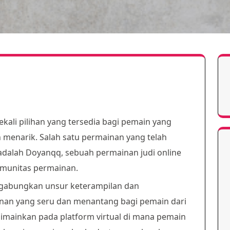
kali pilihan yang tersedia bagi pemain yang
enarik. Salah satu permainan yang telah
adalah Doyanqq, sebuah permainan judi online
munitas permainan.
gabungkan unsur keterampilan dan
nan yang seru dan menantang bagi pemain dari
dimainkan pada platform virtual di mana pemain