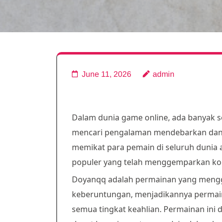
June 11, 2026
admin
Dalam dunia game online, ada banyak se
mencari pengalaman mendebarkan dan m
memikat para pemain di seluruh dunia 
populer yang telah menggemparkan ko
Doyanqq adalah permainan yang meng
keberuntungan, menjadikannya permai
semua tingkat keahlian. Permainan ini 