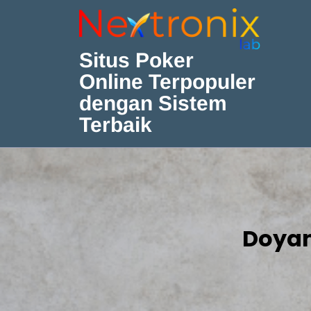
Skip
to
content
Situs Poker
(Press
Online Terpopuler
Enter)
dengan Sistem
Terbaik
Doyan