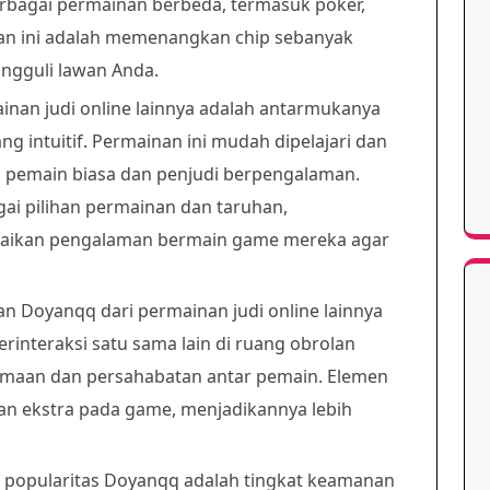
erbagai permainan berbeda, termasuk poker,
inan ini adalah memenangkan chip sebanyak
gguli lawan Anda.
an judi online lainnya adalah antarmukanya
 intuitif. Permainan ini mudah dipelajari dan
h pemain biasa dan penjudi berpengalaman.
ai pilihan permainan dan taruhan,
ikan pengalaman bermain game mereka agar
n Doyanqq dari permainan judi online lainnya
rinteraksi satu sama lain di ruang obrolan
amaan dan persahabatan antar pemain. Elemen
an ekstra pada game, menjadikannya lebih
ap popularitas Doyanqq adalah tingkat keamanan