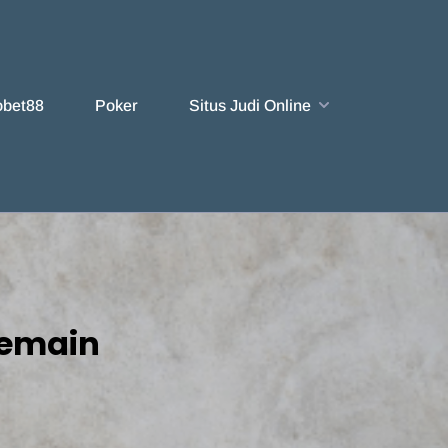
obet88
Poker
Situs Judi Online
Pemain