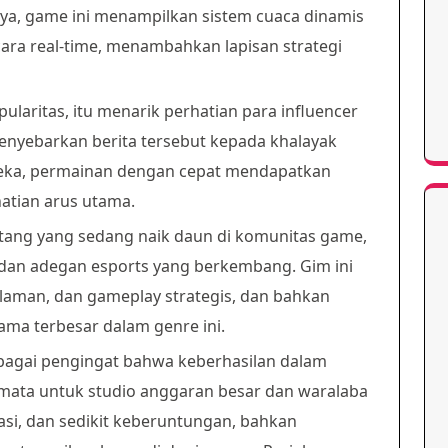
ya, game ini menampilkan sistem cuaca dinamis
ra real-time, menambahkan lapisan strategi
laritas, itu menarik perhatian para influencer
nyebarkan berita tersebut kepada khalayak
reka, permainan dengan cepat mendapatkan
atian arus utama.
ntang yang sedang naik daun di komunitas game,
 dan adegan esports yang berkembang. Gim ini
alaman, dan gameplay strategis, dan bahkan
ma terbesar dalam genre ini.
bagai pengingat bahwa keberhasilan dalam
-mata untuk studio anggaran besar dan waralaba
asi, dan sedikit keberuntungan, bahkan