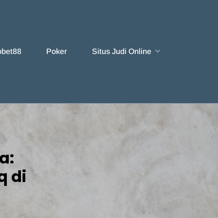
obet88
Poker
Situs Judi Online
a:
 di