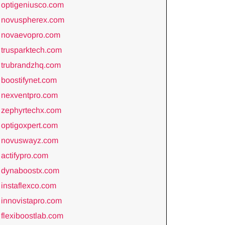
optigeniusco.com
novuspherex.com
novaevopro.com
trusparktech.com
trubrandzhq.com
boostifynet.com
nexventpro.com
zephyrtechx.com
optigoxpert.com
novuswayz.com
actifypro.com
dynaboostx.com
instaflexco.com
innovistapro.com
flexiboostlab.com