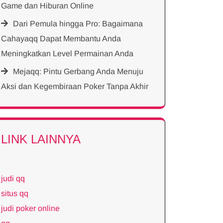
Game dan Hiburan Online
Dari Pemula hingga Pro: Bagaimana
Cahayaqq Dapat Membantu Anda
Meningkatkan Level Permainan Anda
Mejaqq: Pintu Gerbang Anda Menuju
Aksi dan Kegembiraan Poker Tanpa Akhir
LINK LAINNYA
judi qq
situs qq
judi poker online