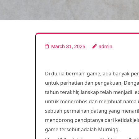
March 31, 2025
admin
Di dunia bermain game, ada banyak pe
untuk perhatian dan pengakuan. Deng
tahun terakhir, lanskap telah menjadi l
untuk menerobos dan membuat nama unt
sebuah permainan datang yang menarik 
mendorong penciptanya dari ketidakjel
game tersebut adalah Murniqq.