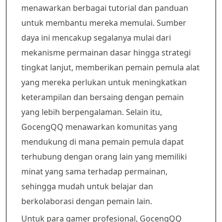
menawarkan berbagai tutorial dan panduan
untuk membantu mereka memulai. Sumber
daya ini mencakup segalanya mulai dari
mekanisme permainan dasar hingga strategi
tingkat lanjut, memberikan pemain pemula alat
yang mereka perlukan untuk meningkatkan
keterampilan dan bersaing dengan pemain
yang lebih berpengalaman. Selain itu,
GocengQQ menawarkan komunitas yang
mendukung di mana pemain pemula dapat
terhubung dengan orang lain yang memiliki
minat yang sama terhadap permainan,
sehingga mudah untuk belajar dan
berkolaborasi dengan pemain lain.
Untuk para gamer profesional, GocengQQ