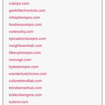
cubiqio.com
geeklifechronicle.com
infospherepro.com
foodiesavorpro.com
vortexohq.com
epicadventurepro.com
insightwavelab.com
lifeexplorerpro.com
novusgo.com
bytestormpro.com
wanderlustchrono.com
culturetrendlab.com
trendsensehub.com
ticktockenigma.com
eulerxr.com