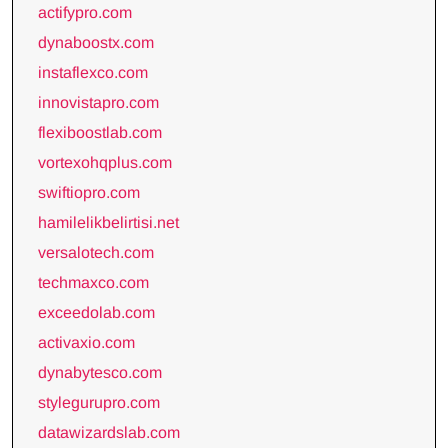
actifypro.com
dynaboostx.com
instaflexco.com
innovistapro.com
flexiboostlab.com
vortexohqplus.com
swiftiopro.com
hamilelikbelirtisi.net
versalotech.com
techmaxco.com
exceedolab.com
activaxio.com
dynabytesco.com
stylegurupro.com
datawizardslab.com