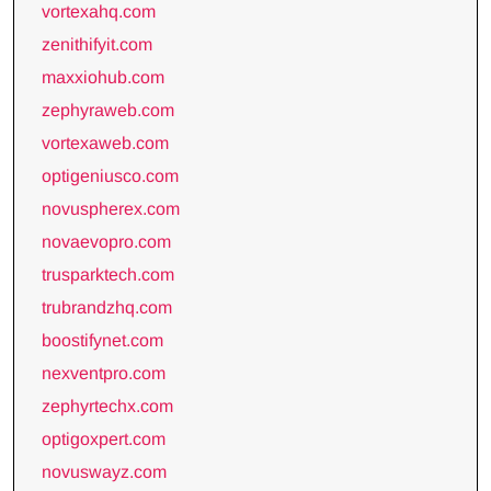
vortexahq.com
zenithifyit.com
maxxiohub.com
zephyraweb.com
vortexaweb.com
optigeniusco.com
novuspherex.com
novaevopro.com
trusparktech.com
trubrandzhq.com
boostifynet.com
nexventpro.com
zephyrtechx.com
optigoxpert.com
novuswayz.com