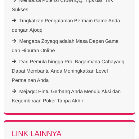
Membuka Potensi CrownQQ: Tips dan Trik
Sukses
Tingkatkan Pengalaman Bermain Game Anda
dengan Ajoqq
Mengapa Zoyaqq adalah Masa Depan Game
dan Hiburan Online
Dari Pemula hingga Pro: Bagaimana Cahayaqq
Dapat Membantu Anda Meningkatkan Level
Permainan Anda
Mejaqq: Pintu Gerbang Anda Menuju Aksi dan
Kegembiraan Poker Tanpa Akhir
LINK LAINNYA