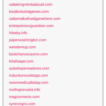
sattakingvikidadacall.com
bestbolaslotgames.com
sattamatkafixedgamehere.com
entrepreneurguardian.com
hibaby.info
paperwashington.com
weedemup.com
bestchancecasino.com
bilalliaqat.com
autodispensadores.com
inductioncooktopp.com
newsmedicaltoday.com
roofingnevada.info
magconnectx.com
synexispro.com