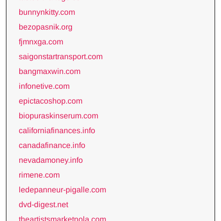
bunnynkitty.com
bezopasnik.org
fjmnxga.com
saigonstartransport.com
bangmaxwin.com
infonetive.com
epictacoshop.com
biopuraskinserum.com
californiafinances.info
canadafinance.info
nevadamoney.info
rimene.com
ledepanneur-pigalle.com
dvd-digest.net
theartistsmarketnola.com