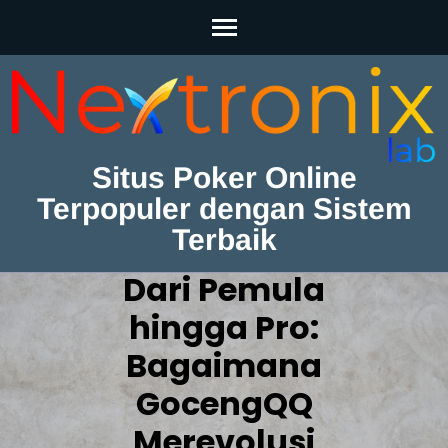
Skip
to
content
(Press
Enter)
Situs Poker Online
Terpopuler dengan Sistem
Terbaik
Dari Pemula
hingga Pro:
Bagaimana
GocengQQ
Merevolusi