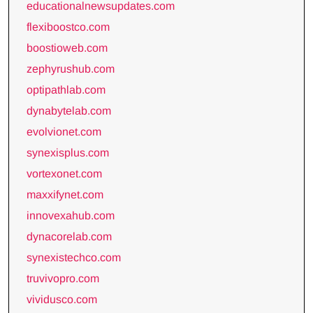
educationalnewsupdates.com
flexiboostco.com
boostioweb.com
zephyrushub.com
optipathlab.com
dynabytelab.com
evolvionet.com
synexisplus.com
vortexonet.com
maxxifynet.com
innovexahub.com
dynacorelab.com
synexistechco.com
truvivopro.com
vividusco.com