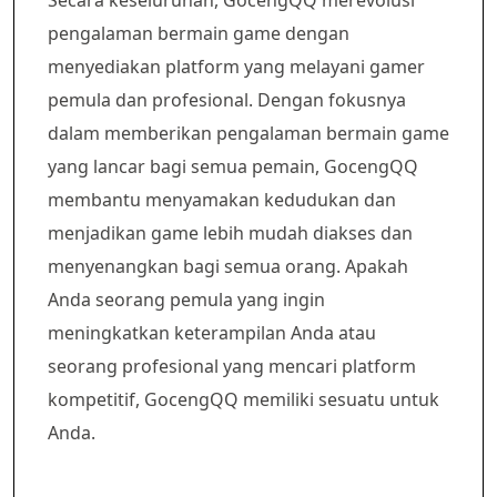
Secara keseluruhan, GocengQQ merevolusi
pengalaman bermain game dengan
menyediakan platform yang melayani gamer
pemula dan profesional. Dengan fokusnya
dalam memberikan pengalaman bermain game
yang lancar bagi semua pemain, GocengQQ
membantu menyamakan kedudukan dan
menjadikan game lebih mudah diakses dan
menyenangkan bagi semua orang. Apakah
Anda seorang pemula yang ingin
meningkatkan keterampilan Anda atau
seorang profesional yang mencari platform
kompetitif, GocengQQ memiliki sesuatu untuk
Anda.