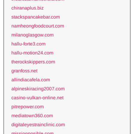
chiranaplus.biz
stackspancakebar.com
namheongfoodcourt.com
milanoglasgow.com
hallu-forte3.com
hallu-motion24.com
therockskippers.com
granfoss.net
allindiacafela.com
alpineskiracing2007.com
casino-vulkan-online.net
pitrepower.com
mediatown360.com
digitaleyestrainclinic.com
missionposible.com