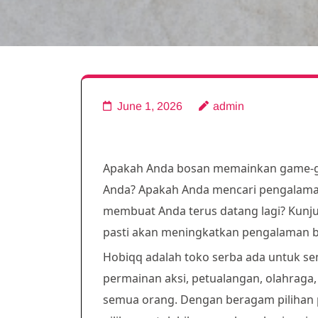
June 1, 2026
admin
Apakah Anda bosan memainkan game-gam
Anda? Apakah Anda mencari pengalama
membuat Anda terus datang lagi? Kunju
pasti akan meningkatkan pengalaman 
Hobiqq adalah toko serba ada untuk s
permainan aksi, petualangan, olahraga,
semua orang. Dengan beragam pilihan 