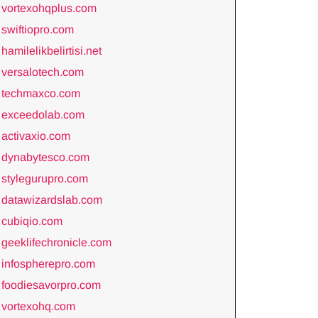
vortexohqplus.com
swiftiopro.com
hamilelikbelirtisi.net
versalotech.com
techmaxco.com
exceedolab.com
activaxio.com
dynabytesco.com
stylegurupro.com
datawizardslab.com
cubiqio.com
geeklifechronicle.com
infospherepro.com
foodiesavorpro.com
vortexohq.com