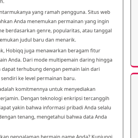
m.
h antarmukanya yang ramah pengguna. Situs web
dahkan Anda menemukan permainan yang ingin
 berdasarkan genre, popularitas, atau tanggal
emukan judul baru dan menarik.
ak, Hobiqq juga menawarkan beragam fitur
in Anda. Dari mode multipemain daring hingga
dapat terhubung dengan pemain lain dari
sendiri ke level permainan baru.
 adalah komitmennya untuk menyediakan
rjamin. Dengan teknologi enkripsi tercanggih
dapat yakin bahwa informasi pribadi Anda selalu
 dengan tenang, mengetahui bahwa data Anda
atkan pengalaman bermain game Anda? Kunjungi