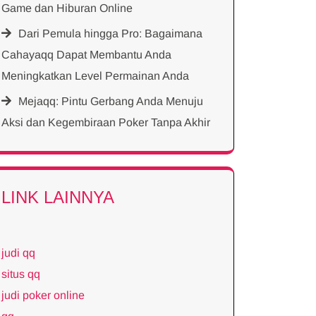
Game dan Hiburan Online
Dari Pemula hingga Pro: Bagaimana
Cahayaqq Dapat Membantu Anda
Meningkatkan Level Permainan Anda
Mejaqq: Pintu Gerbang Anda Menuju
Aksi dan Kegembiraan Poker Tanpa Akhir
LINK LAINNYA
judi qq
situs qq
judi poker online