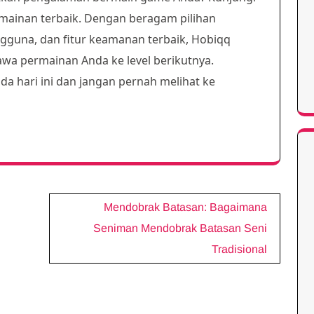
rmainan terbaik. Dengan beragam pilihan
guna, dan fitur keamanan terbaik, Hobiqq
wa permainan Anda ke level berikutnya.
a hari ini dan jangan pernah melihat ke
Mendobrak Batasan: Bagaimana
Seniman Mendobrak Batasan Seni
Tradisional