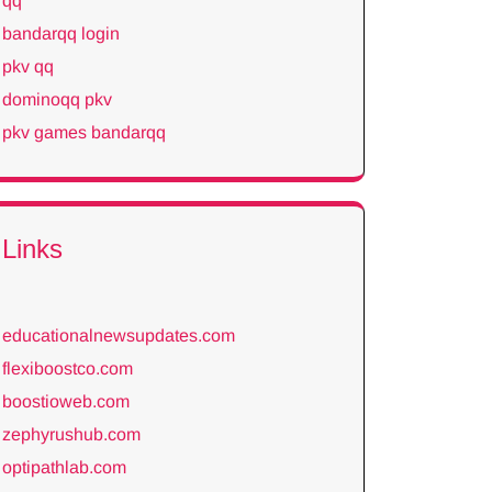
qq
bandarqq login
pkv qq
dominoqq pkv
pkv games bandarqq
Links
educationalnewsupdates.com
flexiboostco.com
boostioweb.com
zephyrushub.com
optipathlab.com