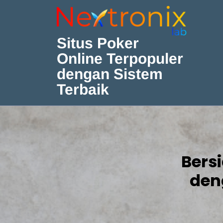
Skip
to
content
Situs Poker
(Press
Online Terpopuler
Enter)
dengan Sistem
Terbaik
Bers
den