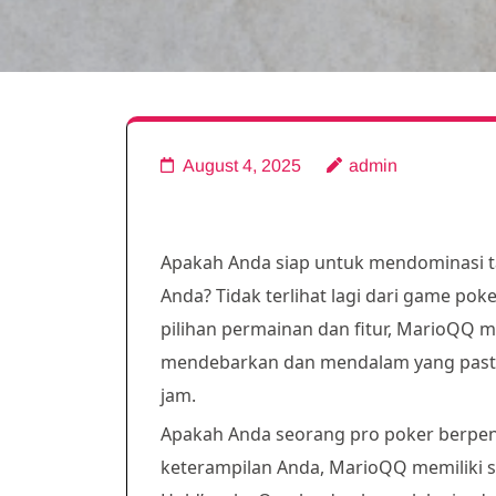
August 4, 2025
admin
Apakah Anda siap untuk mendominasi 
Anda? Tidak terlihat lagi dari game p
pilihan permainan dan fitur, MarioQQ
mendebarkan dan mendalam yang pasti
jam.
Apakah Anda seorang pro poker berpe
keterampilan Anda, MarioQQ memiliki s