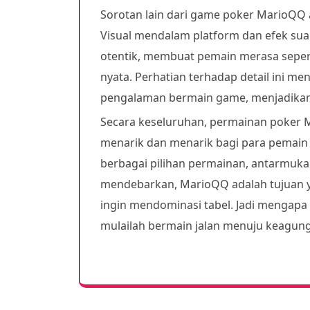
Sorotan lain dari game poker MarioQQ ad
Visual mendalam platform dan efek sua
otentik, membuat pemain merasa seper
nyata. Perhatian terhadap detail ini 
pengalaman bermain game, menjadikan
Secara keseluruhan, permainan poke
menarik dan menarik bagi para pemain 
berbagai pilihan permainan, antarmuk
mendebarkan, MarioQQ adalah tujuan 
ingin mendominasi tabel. Jadi mengapa
mulailah bermain jalan menuju keagun