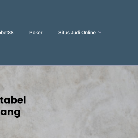
obet88
Poker
Situs Judi Online
tabel
yang