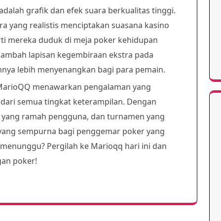
alah grafik dan efek suara berkualitas tinggi.
ra yang realistis menciptakan suasana kasino
ti mereka duduk di meja poker kehidupan
menambah lapisan kegembiraan ekstra pada
nya lebih menyenangkan bagi para pemain.
r MarioQQ menawarkan pengalaman yang
dari semua tingkat keterampilan. Dengan
a yang ramah pengguna, dan turnamen yang
yang sempurna bagi penggemar poker yang
 menunggu? Pergilah ke Marioqq hari ini dan
gan poker!