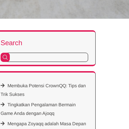
Search
Membuka Potensi CrownQQ: Tips dan
Trik Sukses
Tingkatkan Pengalaman Bermain
Game Anda dengan Ajoqq
Mengapa Zoyaqq adalah Masa Depan