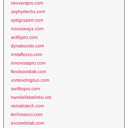
nexventpro.com
zephyrtechx.com
optigoxpert.com
novuswayz.com
actifypro.com
dynaboostx.com
instaflexco.com
innovistapro.com
flexiboostlab.com
vortexohqplus.com
swiftiopro.com
hamilelikbelirtisi.net
versalotech.com
techmaxco.com
exceedolab.com