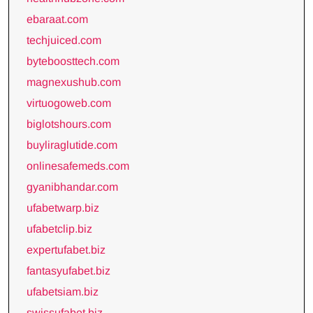
ebaraat.com
techjuiced.com
byteboosttech.com
magnexushub.com
virtuogoweb.com
biglotshours.com
buyliraglutide.com
onlinesafemeds.com
gyanibhandar.com
ufabetwarp.biz
ufabetclip.biz
expertufabet.biz
fantasyufabet.biz
ufabetsiam.biz
swissufabet.biz