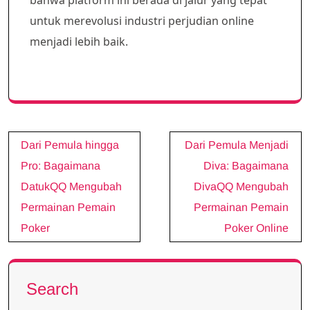
bahwa platform ini berada di jalur yang tepat
untuk merevolusi industri perjudian online
menjadi lebih baik.
Post
Dari Pemula hingga
Dari Pemula Menjadi
navigation
Pro: Bagaimana
Diva: Bagaimana
DatukQQ Mengubah
DivaQQ Mengubah
Permainan Pemain
Permainan Pemain
Poker
Poker Online
Search