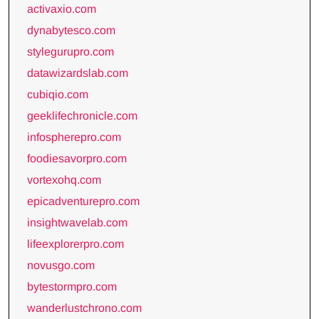
activaxio.com
dynabytesco.com
stylegurupro.com
datawizardslab.com
cubiqio.com
geeklifechronicle.com
infospherepro.com
foodiesavorpro.com
vortexohq.com
epicadventurepro.com
insightwavelab.com
lifeexplorerpro.com
novusgo.com
bytestormpro.com
wanderlustchrono.com