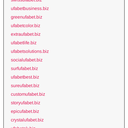
ufabetbusiness.biz
greenufabet.biz
ufabetcolor.biz
extraufabet.biz
ufabetlife.biz
ufabetsolutions.biz
socialufabet.biz
surfufabet.biz
ufabetbest.biz
sureufabet.biz
customufabet.biz
storyufabet.biz
epicufabet.biz
crystalufabet.biz