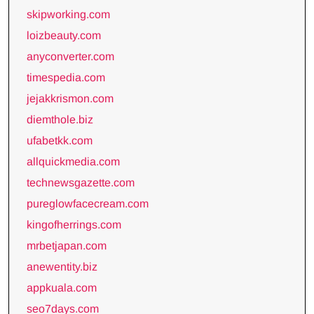
skipworking.com
loizbeauty.com
anyconverter.com
timespedia.com
jejakkrismon.com
diemthole.biz
ufabetkk.com
allquickmedia.com
technewsgazette.com
pureglowfacecream.com
kingofherrings.com
mrbetjapan.com
anewentity.biz
appkuala.com
seo7days.com