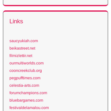
Links
saucyukiah.com
beikastreet.net
filmizlettir.net
ourmultiworlds.com
cooncreekclub.org
pegpufftimes.com
celestia-arts.com
forumchampions.com
bluebargames.com
festivaldelamalou.com