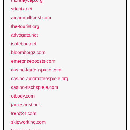
monkeycap.org
sdenix.net
amarinhillcrest.com
the-tourist.org
advogato.net
isafebag.net
bloombergz.com
enterpriseboosts.com
casino-kartenspiele.com
casino-automatenspiele.org
casino-tischspiele.com
otbody.com
jamestrust.net
trenz24.com
skipworking.com