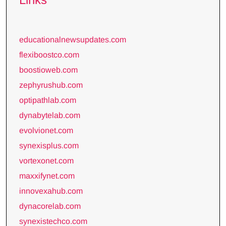
educationalnewsupdates.com
flexiboostco.com
boostioweb.com
zephyrushub.com
optipathlab.com
dynabytelab.com
evolvionet.com
synexisplus.com
vortexonet.com
maxxifynet.com
innovexahub.com
dynacorelab.com
synexistechco.com