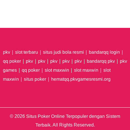
|
|
|
|
pkv
slot terbaru
situs judi bola resmi
bandarqq login
|
|
|
|
|
|
|
qq poker
pkv
pkv
pkv
pkv
pkv
bandarqq pkv
pkv
|
|
|
|
games
qq poker
slot maxwin
slot maxwin
slot
|
|
maxwin
situs poker
hematqq.pkvgamesresmi.org
© 2026
Situs Poker Online Terpopuler dengan Sistem
Terbaik
. All Rights Reserved.