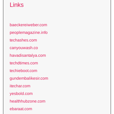
Links
baeckereiweber.com
peoplemagazine.info
techashes.com
canyouwash.co
havadisantalya.com
techdtimes.com
techieboot.com
gundembalikesir.com
itechar.com
yesbold.com
healthhubzone.com
ebaraat.com