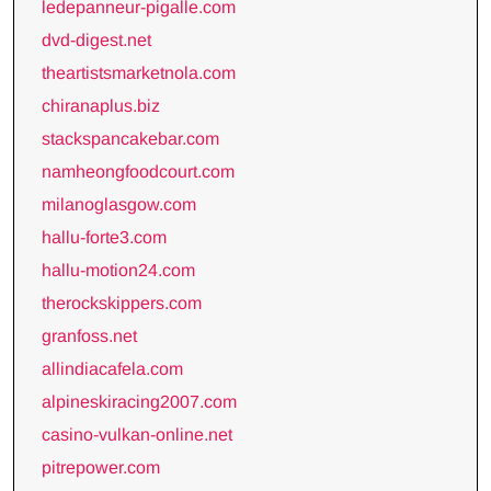
ledepanneur-pigalle.com
dvd-digest.net
theartistsmarketnola.com
chiranaplus.biz
stackspancakebar.com
namheongfoodcourt.com
milanoglasgow.com
hallu-forte3.com
hallu-motion24.com
therockskippers.com
granfoss.net
allindiacafela.com
alpineskiracing2007.com
casino-vulkan-online.net
pitrepower.com