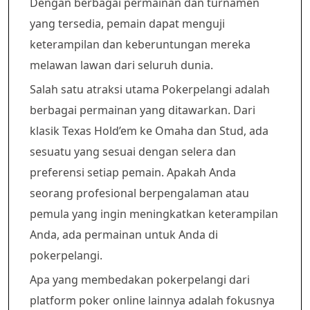
Dengan berbagai permainan dan turnamen
yang tersedia, pemain dapat menguji
keterampilan dan keberuntungan mereka
melawan lawan dari seluruh dunia.
Salah satu atraksi utama Pokerpelangi adalah
berbagai permainan yang ditawarkan. Dari
klasik Texas Hold’em ke Omaha dan Stud, ada
sesuatu yang sesuai dengan selera dan
preferensi setiap pemain. Apakah Anda
seorang profesional berpengalaman atau
pemula yang ingin meningkatkan keterampilan
Anda, ada permainan untuk Anda di
pokerpelangi.
Apa yang membedakan pokerpelangi dari
platform poker online lainnya adalah fokusnya