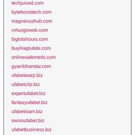
techjuiced.com
byteboosttech.com
magnexushub.com
virtuogoweb.com
biglotshours.com
buyliraglutide.com
onlinesafemeds.com
gyanibhandar.com
ufabetwarp.biz
ufabetclip.biz
expertufabet.biz
fantasyufabet.biz
ufabetsiam.biz
swissufabet.biz
ufabetbusiness.biz