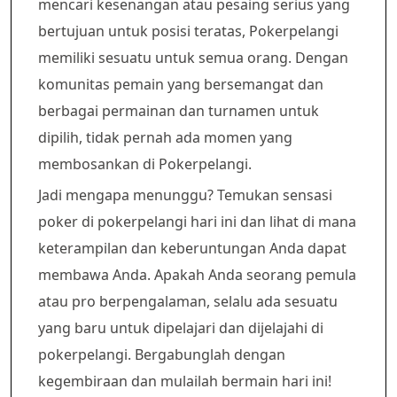
mencari kesenangan atau pesaing serius yang
bertujuan untuk posisi teratas, Pokerpelangi
memiliki sesuatu untuk semua orang. Dengan
komunitas pemain yang bersemangat dan
berbagai permainan dan turnamen untuk
dipilih, tidak pernah ada momen yang
membosankan di Pokerpelangi.
Jadi mengapa menunggu? Temukan sensasi
poker di pokerpelangi hari ini dan lihat di mana
keterampilan dan keberuntungan Anda dapat
membawa Anda. Apakah Anda seorang pemula
atau pro berpengalaman, selalu ada sesuatu
yang baru untuk dipelajari dan dijelajahi di
pokerpelangi. Bergabunglah dengan
kegembiraan dan mulailah bermain hari ini!