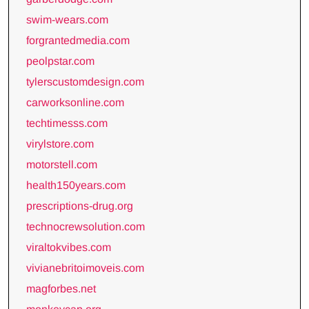
swim-wears.com
forgrantedmedia.com
peolpstar.com
tylerscustomdesign.com
carworksonline.com
techtimesss.com
virylstore.com
motorstell.com
health150years.com
prescriptions-drug.org
technocrewsolution.com
viraltokvibes.com
vivianebritoimoveis.com
magforbes.net