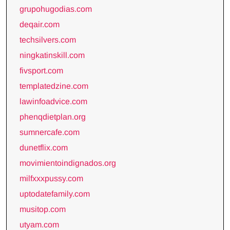
grupohugodias.com
deqair.com
techsilvers.com
ningkatinskill.com
fivsport.com
templatedzine.com
lawinfoadvice.com
phenqdietplan.org
sumnercafe.com
dunetflix.com
movimientoindignados.org
milfxxxpussy.com
uptodatefamily.com
musitop.com
utyam.com