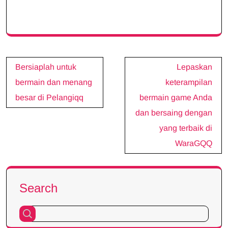
Post
Bersiaplah untuk
Lepaskan
navigation
bermain dan menang
keterampilan
besar di Pelangiqq
bermain game Anda
dan bersaing dengan
yang terbaik di
WaraGQQ
Search