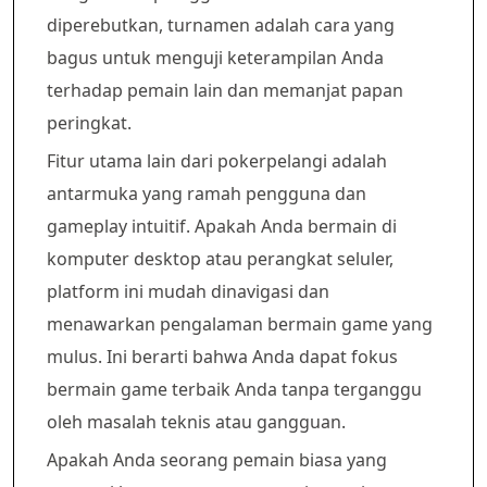
diperebutkan, turnamen adalah cara yang
bagus untuk menguji keterampilan Anda
terhadap pemain lain dan memanjat papan
peringkat.
Fitur utama lain dari pokerpelangi adalah
antarmuka yang ramah pengguna dan
gameplay intuitif. Apakah Anda bermain di
komputer desktop atau perangkat seluler,
platform ini mudah dinavigasi dan
menawarkan pengalaman bermain game yang
mulus. Ini berarti bahwa Anda dapat fokus
bermain game terbaik Anda tanpa terganggu
oleh masalah teknis atau gangguan.
Apakah Anda seorang pemain biasa yang