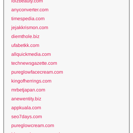
loizbeauty.com
anyconverter.com
timespedia.com
jejakkrismon.com
diemthole.biz
ufabetkk.com
allquickmedia.com
technewsgazette.com
pureglowfacecream.com
kingofherrings.com
mrbetjapan.com
anewentity.biz
appkuala.com
seo7days.com
pureglowcream.com