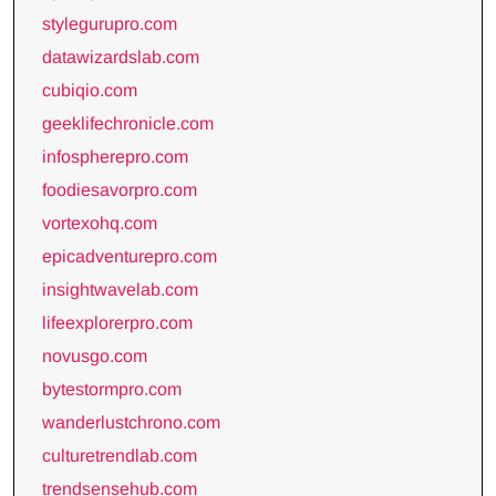
stylegurupro.com
datawizardslab.com
cubiqio.com
geeklifechronicle.com
infospherepro.com
foodiesavorpro.com
vortexohq.com
epicadventurepro.com
insightwavelab.com
lifeexplorerpro.com
novusgo.com
bytestormpro.com
wanderlustchrono.com
culturetrendlab.com
trendsensehub.com