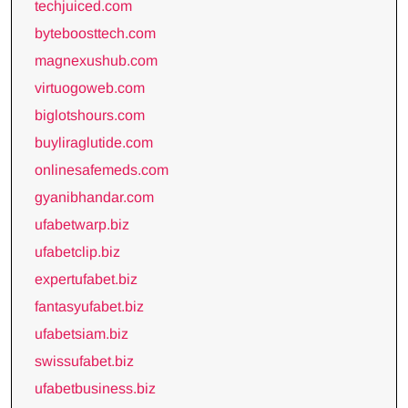
techjuiced.com
byteboosttech.com
magnexushub.com
virtuogoweb.com
biglotshours.com
buyliraglutide.com
onlinesafemeds.com
gyanibhandar.com
ufabetwarp.biz
ufabetclip.biz
expertufabet.biz
fantasyufabet.biz
ufabetsiam.biz
swissufabet.biz
ufabetbusiness.biz