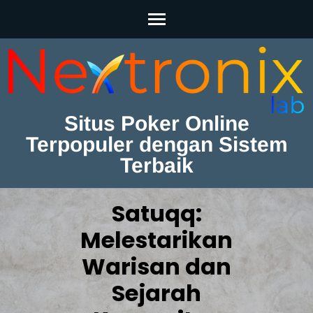
Skip
to
content
(Press
Enter)
Situs Poker Online
Terpopuler dengan Sistem
Terbaik
Satuqq:
Melestarikan
Warisan dan
Sejarah