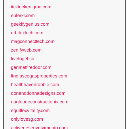
ticktockenigma.com
eulerxr.com
geekifygenius.com
orbitextech.com
magconnecttech.com
zenifyweb.com
livetogel.co
genmatfiredoor.com
findlascegasproperties.com
healthhavenrobbie.com
donanddonnadesigns.com
eagleoneconstructiontx.com
equiflexvitality.com
onlylovesg.com
activedesenvolvimento.com