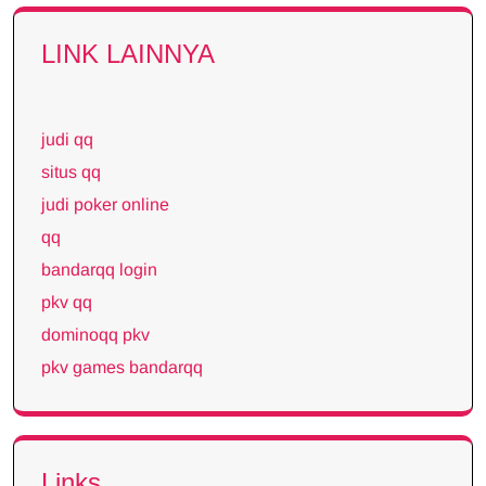
LINK LAINNYA
judi qq
situs qq
judi poker online
qq
bandarqq login
pkv qq
dominoqq pkv
pkv games bandarqq
Links