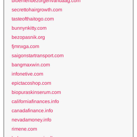
bloemenbezorgenvandaag.com
secrettohairgrowth.com
tasteofthaitogo.com
bunnynkitty.com
bezopasnik.org
fjmnxga.com
saigonstartransport.com
bangmaxwin.com
infonetive.com
epictacoshop.com
biopuraskinserum.com
californiafinances.info
canadafinance.info
nevadamoney.info
rimene.com