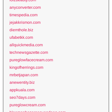
anyconverter.com
timespedia.com
jejakkrismon.com
diemthole.biz
ufabetkk.com
allquickmedia.com
technewsgazette.com
pureglowfacecream.com
kingofherrings.com
mrbetjapan.com
anewentity.biz
appkuala.com
seo7days.com
pureglowcream.com