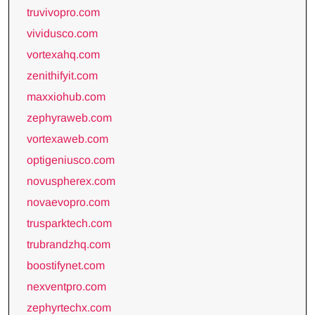
truvivopro.com
vividusco.com
vortexahq.com
zenithifyit.com
maxxiohub.com
zephyraweb.com
vortexaweb.com
optigeniusco.com
novuspherex.com
novaevopro.com
trusparktech.com
trubrandzhq.com
boostifynet.com
nexventpro.com
zephyrtechx.com