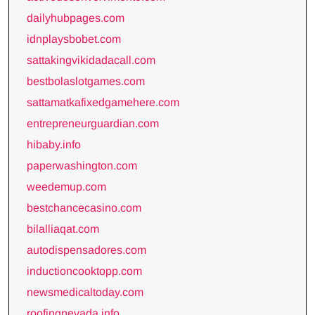
dailyhubpages.com
idnplaysbobet.com
sattakingvikidadacall.com
bestbolaslotgames.com
sattamatkafixedgamehere.com
entrepreneurguardian.com
hibaby.info
paperwashington.com
weedemup.com
bestchancecasino.com
bilalliaqat.com
autodispensadores.com
inductioncooktopp.com
newsmedicaltoday.com
roofingnevada.info