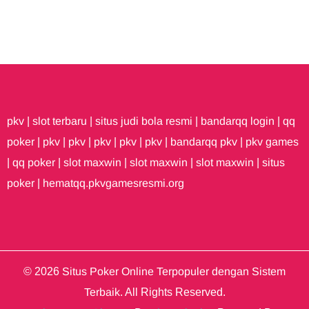
pkv
|
slot terbaru
|
situs judi bola resmi
|
bandarqq login
|
qq
poker
|
pkv
|
pkv
|
pkv
|
pkv
|
pkv
|
bandarqq pkv
|
pkv games
|
qq poker
|
slot maxwin
|
slot maxwin
|
slot maxwin
|
situs
poker
|
hematqq.pkvgamesresmi.org
© 2026
Situs Poker Online Terpopuler dengan Sistem
Terbaik
. All Rights Reserved.