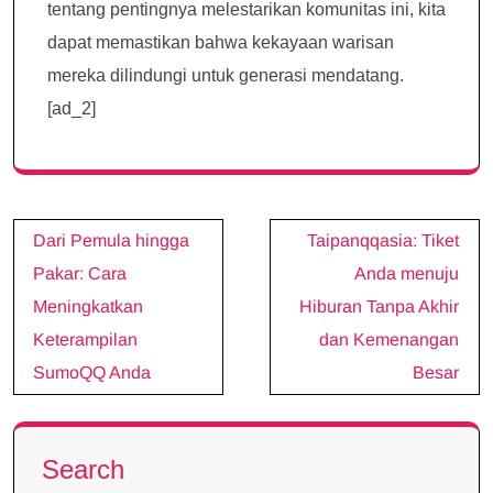
tentang pentingnya melestarikan komunitas ini, kita
dapat memastikan bahwa kekayaan warisan
mereka dilindungi untuk generasi mendatang.
[ad_2]
Post
Dari Pemula hingga
Taipanqqasia: Tiket
navigation
Pakar: Cara
Anda menuju
Meningkatkan
Hiburan Tanpa Akhir
Keterampilan
dan Kemenangan
SumoQQ Anda
Besar
Search