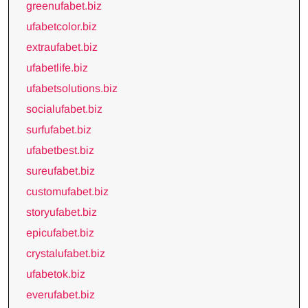
greenufabet.biz
ufabetcolor.biz
extraufabet.biz
ufabetlife.biz
ufabetsolutions.biz
socialufabet.biz
surfufabet.biz
ufabetbest.biz
sureufabet.biz
customufabet.biz
storyufabet.biz
epicufabet.biz
crystalufabet.biz
ufabetok.biz
everufabet.biz