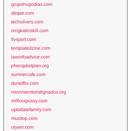
grupohugodias.com
deqair.com
techsilvers.com
ningkatinskill.com
fivsport.com
templatedzine.com
lawinfoadvice.com
phenqdietplan.org
sumnercafe.com
dunetflix.com
movimientoindignados.org
milfxxxpussy.com
uptodatefamily.com
musitop.com
utyam.com